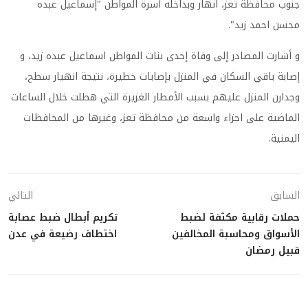
جنوب محافظة تعز، انهار وبداخله أُسرة المواطن "إسماعيل عبده
محسن احمد زيد".
و أشارت المصادر إلى وفاة إحدى بنات المواطن اسماعيل عبده زيد، و
إصابة باقي السكان في المنزل بإصابات خطيرة، نتيجة انهيار سطح،
وجدارن المنزل عليهم بسبب الأمطار الغزيرة التي هطلت خلال الساعات
الماضية على اجزاء واسعة من محافظة تعز، وغيرها من المحافظات
اليمنية.
السابق
التالي
حملات رقابية مكثفة لضبط
تكريم أبطال ضبط عصابة
الأسواق ومحاسبة المخالفين
اختطاف رضيعة في عدن
قبيل رمضان