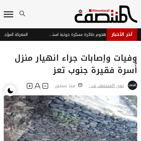
آخر الأخبار
إصابة ثلاثة جنود في هجوم طائرة مسيّرة حوثية استهدف موقعاً عسكرياً شرق تعز
وفيات وإصابات جراء انهيار منزل
أُسرة فقيرة جنوب تعز
تعز- المنتصف نت :
منذ سنتين