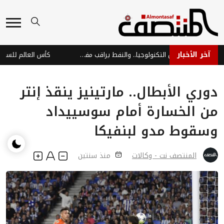
آخر الأخبار
أسواق آسيا تتراجع بفعل التكنولوجيا.. والنفط يراقب مفاوضات السلام
دوري الأبطال.. مارتينيز ينقذ إنتر
من الخسارة أمام سوسييداد
وسقوط مدو لبنفيكا
المنتصف نت - وكالات
منذ سنتين