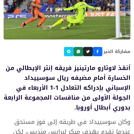
مشاركة الخبر:
أنقذ لاوتارو مارتينيز فريقه إنتر الإيطالي من
الخسارة أمام مضيفه ريال سوسييداد
الإسباني بإدراكه التعادل 1-1 الأربعاء في
الجولة الأولى من منافسات المجموعة الرابعة
بدوري أبطال أوروبا.
وكان سوسييداد في طريقه إلى فوز مستحق
عندما تقدم بهدف مبكر لبرايس منديس، لكن