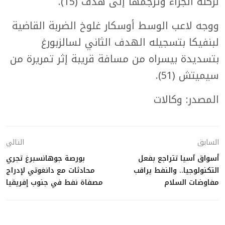
لركلة الجزاء وترجمها إلى هدف (15).
ووجه لاعب الوسط أوسكار غلوخ الضربة القاضية
لبنفيكا بتسجيله الهدف الثاني لسالزبورغ
بتسديدة بيسراه من مسافة قريبة إثر تمريرة من
سيميتش (51).
المصدر: وكالات
السابق
التالي
أسواق آسيا تتراجع بفعل
بورصة جوهانسبرغ تجري
التكنولوجيا.. والنفط يراقب
محادثات مع دانغوتي لإدراج
مفاوضات السلام
مصفاة نفط في جنوب إفريقيا