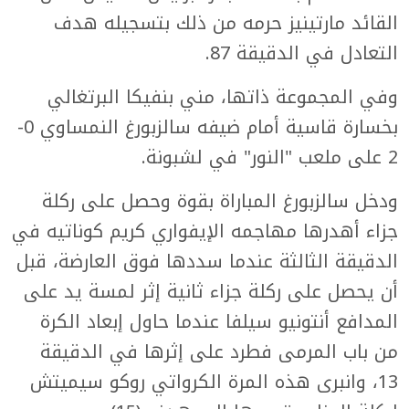
القائد مارتينيز حرمه من ذلك بتسجيله هدف
التعادل في الدقيقة 87.
وفي المجموعة ذاتها، مني بنفيكا البرتغالي
بخسارة قاسية أمام ضيفه سالزبورغ النمساوي 0-
2 على ملعب "النور" في لشبونة.
ودخل سالزبورغ المباراة بقوة وحصل على ركلة
جزاء أهدرها مهاجمه الإيفواري كريم كوناتيه في
الدقيقة الثالثة عندما سددها فوق العارضة، قبل
أن يحصل على ركلة جزاء ثانية إثر لمسة يد على
المدافع أنتونيو سيلفا عندما حاول إبعاد الكرة
من باب المرمى فطرد على إثرها في الدقيقة
13، وانبرى هذه المرة الكرواتي روكو سيميتش