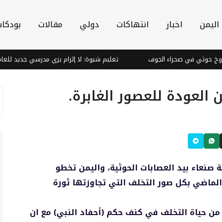
اليمن
اخبار
انتهاكات
دولي
مقالات
بودكا
ي في صحراء الجوف
تعليم شبوة: لا إلزام بزي مدرسي جديد للعام الدراسي 2026-
 العودة للعصور الغابرة.
صنعاء بيد العصابات الحوثية، واليمن تخطو
لماضي بكل صور التخلف التي تجاوزتها ثورة
من حياة التخلف في كنف حكم (أحفاد النبي) مع ان