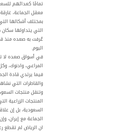
تمامًا كعدائهم للسع
معقل الجماعة، غارقة 
بمختلف أشكالها التي
التي يتداولها سكان ص
عُرفت به صعده منذ قي
اليوم.
في أسواق صعده لا تجد 
المراعي، وادنوك، وكل 
فيما يرتدي قادة الجم
والقاطرات التي نشاه
وتنقل منتجات السعودي
المنتجات الزراعية ال
السعودية، بل إن علاق
الجماعة مع إيران، وإ
ان الرياض لم تقطع رع