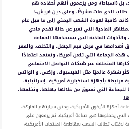
، بل (اسباط)، ومن يزعمون أنهم أحفاده هم
 طالب الذي مات مشركًا، وعلى دين قريش..!
انت كافية لعودة الشعب اليمني إلى ما قبل عام
 المظاهر المادية التي تعبر عن حالة تقدم مادي
والأدوات المادية التي تستخدمها الجماعة
 أهدافها في فرض قيم الجهل، والتخلف، والفقر
هذه الجماعة التي تلعن أمريكا، وتعتمد اعتمادًا
ارها المتخلفة عبر شبكات التواصل الاجتماعي
أكثر شهرة عالميًا مثل الفيسبوك، وإكس، و الواتس
ة مرتبطة بأجهزة استخبارية أمريكية _إسرائيلية،
ًا للجماعة التي تسوق من خلالها جهلها، وتخلفها،
ا.
اعة أجهزة الآيفون الأمريكية، وحتى سيارتهم الفارهة،
 التي يحملونها هي صناعة أمريكية، ثم يرفعون على
غة لافتات تطالب الشعب بمقاطعة المنتجات الأمريكية،