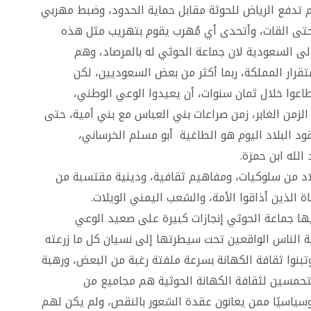
 تدفع الرياض للحوثة مقابل حماية الحدود، وضبط مهربي
حتى القات، وأتحدى أي مُهرب يقوم بتهريب مثل هذه
إلى السعودية لان جماعة الحوثي له بالمرصاد، وهم
رار المملكة، ربما أكثر من بعض السعوديين، لكن
عوا خلال ثمان سنوات، أن يعيدوا الوعي الوطني،
الزمن الغابر، زمن صراعات بني العباس مع بني أمية، حتى
ود البلاد اليوم هو الطاغية أبو مسلم الخرساني،
لله ابن حمزة.
اد من سلوكيات، ومفاهيم ثقافية، ودينية مقتسبة من
 الذين أذاقوا الأمة، والشعب اليمني الويلات.
ا جماعة الحوثي إنجازات كبيرة على صعيد الوعي
 الناس الواقعين تحت سيطرتها إلى نسيان كل ما زرعته
تبنوا ثقافة الكهانة بسرعة ملفتة رغبة من البعض، ورهبة
تحمسين لثقافة الكهانة الحوثية هم مجاميع من
سياسيًا ممن يعانون عقدة الشعور بالنقص، ولم يكن لهم