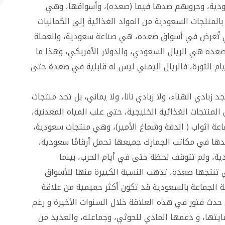
ودية، وحروبهم ضدها فيما (صعده)، وأسواقها، وهي
بالمنتجات السعودية من المواد الغذائية إلى الكماليات
 تُعرض في أسواق صعده، هي صناعة سعودية، والعملة
عده هي الريال السعودي، والدولار الأمريكي، وهذا ما
ام الثورة، فالريال اليمني ليس له قابلية في صعدة حتى
زبادي الهناء، ولا زبادي نانا، ولا يماني، بل تجد منتجات
المنتجات الغذائية الخليجية، حتى علب المياه المعدنية،
اعة اثواب ( الدفة وشماغ الأمير)، وهي منتجات سعودية،
دها في مكاتب الجمارك جميعها تحمل أرقامًا سعودية،
ة، ولم تتوقف لحظة حتى في أيام الحرب، بينما
تي تنتجها صعده، تذهب النسبة الكبيرة منها للأسواق
ة الجماعة بالسعودية قد تكون أكثر حميمية من علاقة
ن حدث فتور في هذه العلاقة خلال السنوات الأخيرة و رغم
ايتها، و دعمها المادي للحوثي، وجماعته، والعديد من