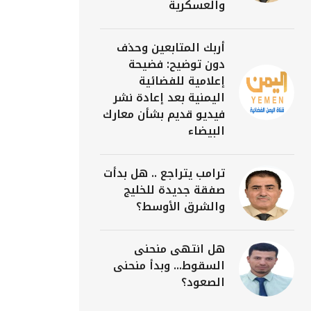
والعسكرية
أربك المتابعين وحذف
دون توضيح: فضيحة
إعلامية للفضائية
اليمنية بعد إعادة نشر
فيديو قديم بشأن معارك
البيضاء
ترامب يتراجع .. هل بدأت
صفقة جديدة للخليج
والشرق الأوسط؟
هل انتهى منحنى
السقوط... وبدأ منحنى
الصعود؟