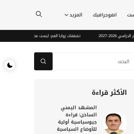
ست
انفوجرافيك
المزيد
2027
تشققات زوايا الفم: ليست مجرد جفاف.. قد تشير لنقص في
الأكثر قراءة
المشهد اليمني
الساخن: قراءة
جيوسياسية أولية
للأوضاع السياسية