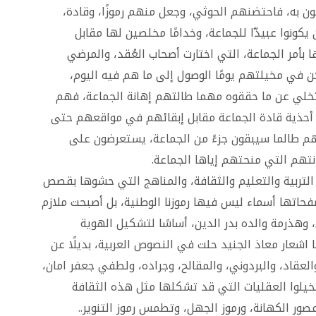
ون به، فاحتضنهم الحوثي، وجعل منهم رموزًا، وقادة،
 يكونوا عبيدّا للجماعة، وخدامًا مخلصين لها مقابل
ا بأمر الجماعة، التي اختارت أصحاب العُقد، والمرضي
 في مخيلتهم يومًا الوصول إلى ما هم فيه اليوم،
لتخلي عن ما حققوه مهما طالتهم إهانة الجماعة، فهم
أحذية قادة الجماعة مقابل إبقائهم في مواقعهم حتى
يهم طالما سيبقون جزءً من الجماعة، يستعرضون على
نتهم التي منحتهم إياها الجماعة.
لتربية والتعليم والثقافة، والمناهج التي حشوها بقصص
فحاتها أسماء ليس فيها رموزنا الوطنية، بل أصبحت ملازم
وهذرمة والده بدر الدين، أساسًا لتشكيل الهوية
ما اشعار معاذ الجنيد حلت في النصوص العربية، بديلًا عن
قاد، والبردوني، والمقالح، وجراده، ولطفي جعفر امان،
وتخيلوا العقليات التي قد تشكلها مثل هذه الثقافة
ور الكهانة، ورموز الجهل، وتطمس رموز التنوير..