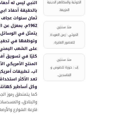
النبي ليس له أحفاد
الحوثية والمظاهر الدينية
بالحقيقة أحفاد ابي
المزيفة.
ثمان سنوات عجاف ك
1962م، بمعزل عن
منذ سنتين
يتمثل في الوسائل، 
الحوثي : زمن العودة
وتوظفها في تحقيق
للعصور الغابرة.
على الشعب اليمني، 
كليًا في تسويق أفك
منذ سنتين
المنتج الأمريكي ال
إب : حوزة للصوص و
آب، تطبيقات أمريكي
الفاسدين..
تعد الأكثر استخدام
وكل أساطير كهانته
كما يتمنطق رموز الجم
والبنادق، والمسدسات
قارعة الشوارع والأرص