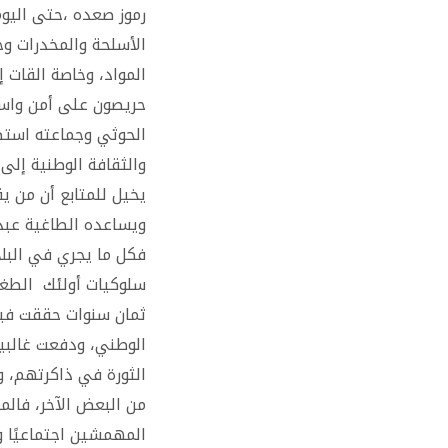
رموز صعده ،حتى اليوم
الأسلحة والمخدرات و
المواد، وخاصة القات 
حريصون على أمن واستق
الحوثي وجماعته استطا
والثقافة الوطنية إلى 
يخيل للمتابع أن من يق
ويساعده الطاغية عبد ا
فكل ما يجري في البل
سلوكيات أولئك الطغاة
ثمان سنوات حققت فيه
الوطني، ودفعت غالبية
الثورة في ذاكرتهم، و
من البعض الآخر، فالم
المهمشين اجتماعيًا و