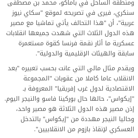
ومنطقة الساحل في باماكو، محمد بن مصطفى
سنكري، فيرى في تصريحه لموقع "سكاي نيوز
عربية"، أن "هذا التحالف يأتي تماشيا مع مصير
هذه الدول الثلاث التي شهدت جميعها انقلابات
عسكرية ما أثار نقمة فرنسا كقوة مستعمرة
سابقة والهيئات الإقليمية والدولية".
ويقدم مثال مالي التي عانت بحسب تعبيره "بعد
الانقلاب عاما كاملا من عقوبات "المجموعة
الاقتصادية لدول غرب إفريقيا" المعروفة بـ
"إيكواس"، حالها حال بوركينا فاسو والنيجر اليوم.
إذن مصير هذه الدول الثلاثة هو مصير واحد،
وحاليا النيجر مهددة من "إيكواس" بالتدخل
العسكري لإنقاذ بازوم من الانقلابيين".