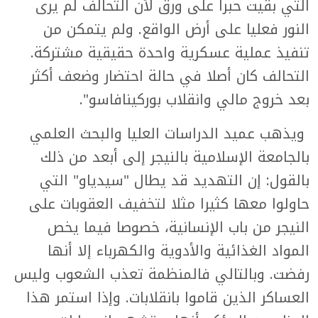
التي بقيت حبرا على ورق لأن التحالف لم يرى
النور فعليا على أرض الواقع. ولم يتمكن من
تنفيذ عملية عسكرية واحدة حقيقية مشتركة.
التحالف كان أصلا في حالة احتضار وضعف أكثر
بعد خروج مالي وانقلاب بوركينافاسو".
ويذهب عميد الدراسات العليا والبحث العلمي
بالجامعة الإسلامية بالنيجر إلى أبعد من ذلك
بالقول: إن التهديد قد يطال "سيدياو" التي
حاولوا معها كثيرا مثلا لتخفيف العقوبات على
النيجر من باب الإنسانية، خصوصا فيما يخص
المواد الغذائية والأدوية والكهرباء إلا أنها
رفضت. وبالتالي فالمنظمة تعذب الشعوب وليس
العساكر الذين قاموا بانقلابات. وإذا استمر هذا