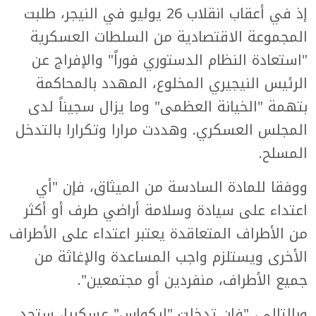
إذ في أعقاب انقلاب 26 يوليو في النيجر، طلبت
المجموعة الاقتصادية من السلطات العسكرية
"استعادة النظام الدستوري فوراً" والإفراج عن
الرئيس النيجيري المخلوع، المهدد بالمحاكمة
بتهمة "الخيانة العظمى" وما يزال سجيناً لدى
المجلس العسكري. وهددت مرارا وتكرارا بالتدخل
المسلح.
ووفقا للمادة السادسة من الميثاق، فإن "أي
اعتداء على سيادة وسلامة أراضي طرف أو أكثر
من الأطراف المتعاقدة يعتبر اعتداء على الأطراف
الأخرى ويستلزم واجب المساعدة والإغاثة من
جميع الأطراف، منفردين أو مجتمعين".
وبالتالي، "فإن تدخلت "إيكواس" عسكريا، ستجد