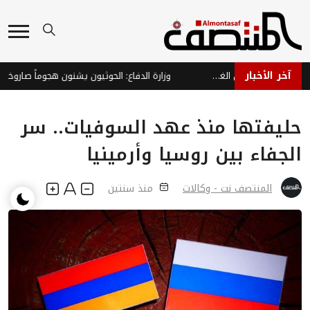
آخر الأخبار
النينيو تهدد 49 مليون شخص إضافي بانعدام الأمن الغذائي بحلول نهاية 2027
حليفتها منذ عهد السوفيات.. سر
الجفاء بين روسيا وأرمينيا
المنتصف نت - وكالات
منذ سنتين