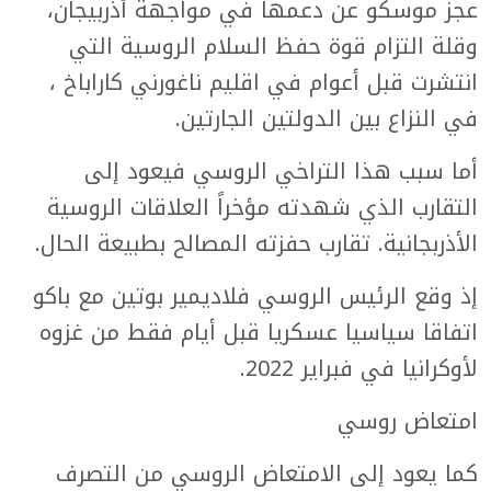
عجز موسكو عن دعمها في مواجهة أذربيجان،
وقلة التزام قوة حفظ السلام الروسية التي
انتشرت قبل أعوام في اقليم ناغورني كاراباخ ،
في النزاع بين الدولتين الجارتين.
أما سبب هذا التراخي الروسي فيعود إلى
التقارب الذي شهدته مؤخراً العلاقات الروسية
الأذربجانية. تقارب حفزته المصالح بطبيعة الحال.
إذ وقع الرئيس الروسي فلاديمير بوتين مع باكو
اتفاقا سياسيا عسكريا قبل أيام فقط من غزوه
لأوكرانيا في فبراير 2022.
امتعاض روسي
كما يعود إلى الامتعاض الروسي من التصرف