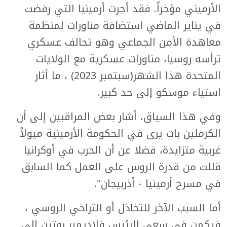
الأرميني مؤخراً. فقد أجرت أرمينيا التي رفضت
في يناير الماضي استضافة مناورات لمنظمة
معاهدة الأمن الجماعي وهو تحالف عسكري
ترأسه روسيا، مناورات عسكرية مع الولايات
المتحدة هذا الشهر(سبتمبر 2023) ، ما أثار
استياء موسكو إلى حد كبير.
وفي هذا السياق، أشار بعض المراقبين إلى أن
الكرملين بات يرى في الحكومة الأرمينية ميولاً
غربية متزايدة، فضلا عن أن الحرب في أوكرانيا
قللت من قدرة الروس على العمل كما السابق
في مسرح أرمينيا - أذربيجان".
أما السبب الآخر للتخاذل أو التراخي الروسي ،
فيكمن في سعي الرئيس فلاديمير بوتين إلى