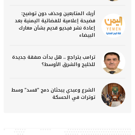
أربك المتابعين وحذف دون توضيح:
فضيحة إعلامية للفضائية اليمنية بعد
إعادة نشر فيديو قديم بشأن معارك
البيضاء
ترامب يتراجع .. هل بدأت صفقة جديدة
للخليج والشرق الأوسط؟
الشرع وعبدي يبحثان دمج "قسد" وسط
توترات في الحسكة