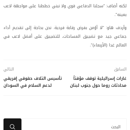
لكنه أضاف: "سجلنا الدفاعي قوي ولا نبني خططنا على مواجهة لاعب
بعينه".
وأردف هاو: "لا أؤمن بفرض رقابة فردية. نحن بحاجة إلى تقديم أداء
جماعي جيد مع تضييق المساحات، للتضييق على أفضل لاعب في
العالم غدا (الأربعاء)".
السابق
التالي
غارات إسرائيلية توقف مؤقتاً
تأسيس ائتلاف حقوقي إفريقي
محادثات روما حول جنوب لبنان
لدعم السلام في السودان