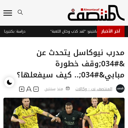
آخر الأخبار
طالب بإقالة إنفانتينو: "لقد كذب وخان اللعبة"
دراسة: بكتيريا الجلد
مدرب نيوكاسل يتحدث عن
&#034;وقف خطورة
مبابي&#034;.. كيف سيفعلها؟
المنتصف نت - وكالات
منذ سنتين