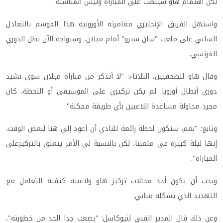
لكن اهتمام هاو سينصب على المباراة وليس المناسبة.
واستهل الفريق الإنجليزي مغامرته الأوروبية هذا الموسم بالتعادل
السلبي على ملعب "سان سيرو" أمام ميلان، وسيواجه الآن بطل الدوري
الفرنسي.
وقال هاو للصحفيين، الثلاثاء: "لا أتذكر من مباراة ميلان سوى نشيد
دوري أبطال أوروبا. لم يكن تركيزي على الموسيقى أو اللحظة، كان
مجرد محاولة مساعدة اللاعبين بأي طريقة ممكنة".
وتابع: "نعم، ستكون لحظة رائعة للنادي أن أعود إلى هنا لبعض الوقت،
إنها ليلة كبيرة في ملعبنا، لكن بالنسبة لي الأمر يتعلق بالتركيزعلى
المباراة".
ويجب أن يكون أحد مجالات تركيز هاو ولاعبيه كيفية التعامل مع
التهديد الذي يشكله مبابي.
وعن ذلك قال المدير الفني لنيوكاسل: "يصعب جدا الحد من خطورته"،