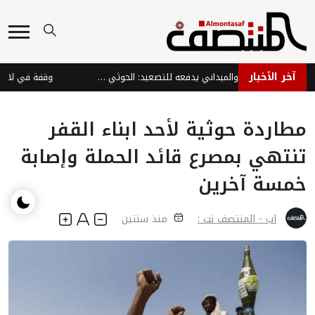
آخر الأخبار
الضغط اللوجستي والميداني يدفعه للتصعيد: الحوثي يوسع استهداف الأعيان المدنية في المخا وسط خناق إقليمي على شبكات التهريب
مطاردة حوثية لأحد ابناء القفر
تنتهي بمصرع قائد الحملة وإصابة
خمسة آخرين
اب - المنتصف نت :
منذ سنتين