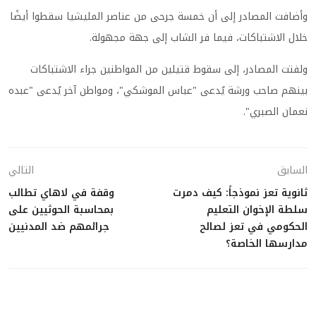
وأضافت المصادر إلى أن خمسة جرحى من عناصر المليشيا سقطوا أيضًا
خلال الاشتباكات، فيما فر الشاب إلى جهة مجهولة.
ولفتت المصادر، إلى سقوط قتيلين من المواطنين جراء الاشتباكات
بينهم صاحب ورشة يُدعى "عباس الموشكي"، ومواطن آخر يُدعى "عبده
نعمان الصبري".
السابق
التالي
ثانوية تعز نموذجاً: كيف دمرت
وقفة في لاهاي تطالب
سلطة الإخوان التعليم
بمحاسبة الحوثيين على
الحكومي في تعز لصالح
جرائمهم ضد المدنيين
مدارسها الخاصة؟