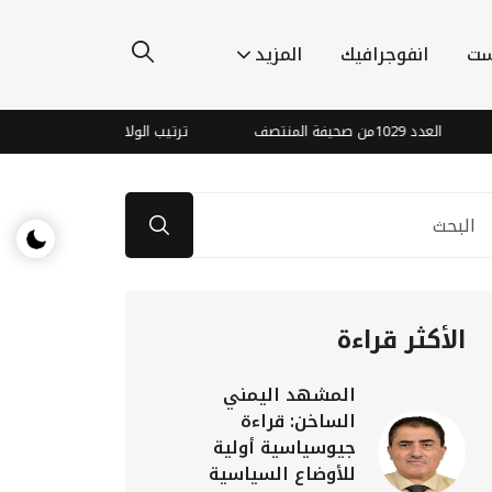
ست
انفوجرافيك
المزيد
العدد 1029من صحيفة المنتصف
ترتيب الولادة قد يؤثر على أمراض مستق
الأكثر قراءة
المشهد اليمني
الساخن: قراءة
جيوسياسية أولية
للأوضاع السياسية