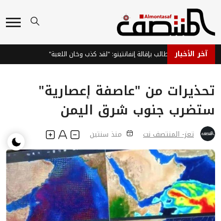
آخر الأخبار
فيغو يطالب بإقالة إنفانتينو: "لقد كذب وخان اللعبة"
دراسة:
تحذيرات من "عاصفة إعصارية"
ستضرب جنوب شرق اليمن
تعز- المنتصف نت
منذ سنتين