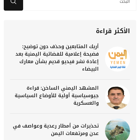
الأكثر قراءة
أربك المتابعين وحذف دون توضيح:
فضيحة إعلامية للفضائية اليمنية بعد
إعادة نشر فيديو قديم بشأن معارك
البيضاء
المشهد اليمني الساخن: قراءة
جيوسياسية أولية للأوضاع السياسية
والعسكرية
تحذيرات من أمطار رعدية وعواصف في
عدن ومرتفعات اليمن