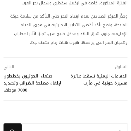
الفترة المذكورة، خاصة في ارخبيل سقطرى وشمال بحر العرب.
وحذّر المركز الصيادين بعدم ارتياد البحر حتى التأكد من سلامة حركة
الملاحة، ونصح بأخذ أقصى التدابير الاحترازية في مجرى المياه
الإقليمية جنوب شرق البلاد ومدخل خليج عدن، تجنبًا لآثار اضطراب
وهيجان البحر التي يرافقها هبوب هبات رياح نشطة جدًا.
السابق
التالي
الدفاعات اليمنية تسقط طائرة
صنعاء: الحوثيون يخططون
مسيرة حوثية في مأرب
لإلغاء مصلحة الضرائب وتهديد
7000 موظف