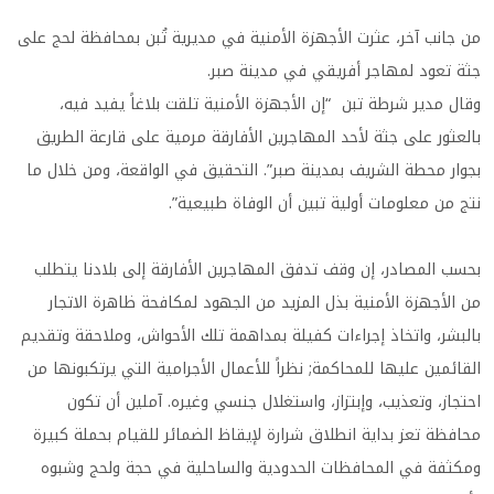
من جانب آخر، عثرت الأجهزة الأمنية في مديرية تُبن بمحافظة لحج على
جثة تعود لمهاجر أفريقي في مدينة صبر.
وقال مدير شرطة تبن “إن الأجهزة الأمنية تلقت بلاغاً يفيد فيه،
بالعثور على جثة لأحد المهاجرين الأفارقة مرمية على قارعة الطريق
بجوار محطة الشريف بمدينة صبر”. التحقيق في الواقعة، ومن خلال ما
نتج من معلومات أولية تبين أن الوفاة طبيعية”.
بحسب المصادر، إن وقف تدفق المهاجرين الأفارقة إلى بلادنا يتطلب
من الأجهزة الأمنية بذل المزيد من الجهود لمكافحة ظاهرة الاتجار
بالبشر، واتخاذ إجراءات كفيلة بمداهمة تلك الأحواش، وملاحقة وتقديم
القائمين عليها للمحاكمة; نظراً للأعمال الأجرامية التي يرتكبونها من
احتجاز، وتعذيب، وإبتزاز، واستغلال جنسي وغيره. آملين أن تكون
محافظة تعز بداية انطلاق شرارة لإيقاظ الضمائر للقيام بحملة كبيرة
ومكثفة في المحافظات الحدودية والساحلية في حجة ولحج وشبوه