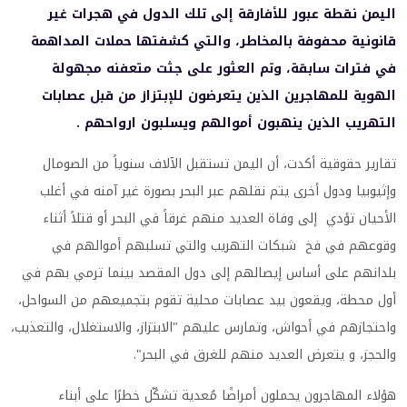
اليمن نقطة عبور للأفارقة إلى تلك الدول في هجرات غير
قانونية محفوفة بالمخاطر، والتي كشفتها حملات المداهمة
في فترات سابقة، وتم العثور على جثت متعفنه مجهولة
الهوية للمهاجرين الذين يتعرضون للإبتزاز من قبل عصابات
التهريب الذين ينهبون أموالهم ويسلبون ارواحهم .
تقارير حقوقية أكدت، أن اليمن تستقبل الآلاف سنوياً من الصومال
وإثيوبيا ودول أخرى يتم نقلهم عبر البحر بصورة غير آمنه في أغلب
الأحيان تؤدي إلى وفاة العديد منهم غرقاً في البحر أو قتلاً أثناء
وقوعهم في فخ شبكات التهريب والتي تسلبهم أموالهم في
بلدانهم على أساس إيصالهم إلى دول المقصد بينما ترمي بهم في
أول محطة، ويقعون بيد عصابات محلية تقوم بتجميعهم من السواحل،
واحتجازهم في أحواش، وتمارس عليهم "الابتزاز، والاستغلال، والتعذيب،
والحجز، و يتعرض العديد منهم للغرق في البحر".
هؤلاء المهاجرون يحملون أمراضًا مُعدية تشكّل خطرًا على أبناء