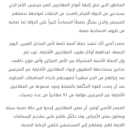
المناطق التي تصل إليها أفواج المهاجرين الغير شرعيين، الأمر الذي
يستدعي من الدولة القيام بالعديد من الحملات لمواجهة تدفقهم
المستمر، والذي يشكّل ضغطاً اقتصادياً كبيراً على الدولة; لما تعانيه
من ظروف اقتصادية صعبة.
مصدر أمني أكد تنفيذ حملة أمنية تابعة لأمن الساحل الغربي، اليوم
الجمعة، لمداهمة أوكار تهريب المهاجرين الأفارقة، غرب تعز.
وإن الحملة الأمنية المشتركة بين الأمن المركزي وأمن موزع داهمت
مخابئ يستخدمها المهربون لإيواء المهاجرين الأفارقة غير الشرعيين
بعد إنزالهم من البحر تمهيداً لتفويجهم باتجاه المحافظات المجاورة،
بعد أن رصدت القوة المكّلفة بالعملية وجود مجموعة من المهاجرين
الأفارقة غير الشرعيين مؤلفة من 91 مهاجراً من عدة جنسيات.
المصدر الأمني أوضح، أن بعض المهاجرين وُجدوا في حالة صحية سيئة،
ويعانون بعض الأمراض، وقد تكفّل طاقم طبي بتقديم الإسعافات
اللازمة لهم، ونقلهم إلى المستشفى لتلقي الرعاية الصحية.