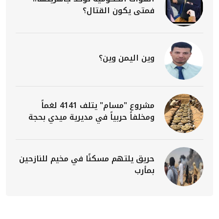
فمتى يكون القتال؟
وين اليمن وين؟
مشروع "مسام" يتلف 4141 لغماً
ومخلفاً حربياً في مديرية ميدي بحجة
حريق يلتهم مسكنًا في مخيم للنازحين
بمأرب