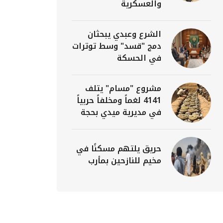
والعسكرية
الشرع وعبدي يبحثان
دمج "قسد" وسط توترات
في الحسكة
مشروع "مسام" يتلف
4141 لغماً ومخلفاً حربياً
في مديرية ميدي بحجة
حريق يلتهم مسكنًا في
مخيم للنازحين بمأرب