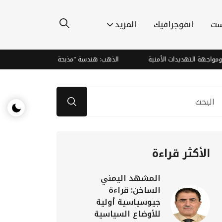
ست
انفوجرافيك
المزيد
 التهديدات الأمنية
الذهب: هندسة "مذبحة الدببة" وصعود صاروخي يتجاو
الأكثر قراءة
المشهد اليمني
الساخن: قراءة
جيوسياسية أولية
للأوضاع السياسية