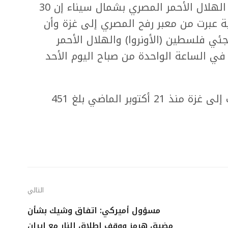
وقال الدكتور رائد عبد الناصر، أمين عام الهلال الأحمر المصري بشمال سيناء إن 30
 عبرت من معبر رفح المصري إلى غزة وأن
جئي فلسطين (الأونروا) والهلال الأحمر
ي الساعة الواحدة من صباح اليوم الأحد
وأضاف أن إجمالي الشاحنات التي دخلت إلى غزة منذ 21 أكتوبر الماضي بلغ 451
التالي
مسؤول أميركي: اتفاق وشيك بشأن
مضيق هرمز ووقف إطلاق النار مع إيران