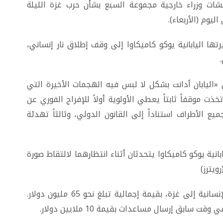
ات وزراء خارجية مجموعة السبع بشأن حرب غزة الليلة
ليوم (الأربعاء).
يرتها اليابانية يوكو كاميكاوا إلى وقف إطلاق نار إنساني،
 أن «اليابان أدانت بشكل لا لبس فيه الهجمات الأخيرة التي
موقفاً ثابتاً يعطي الأولوية أولاً للإفراج الفوري عن
يع الأطراف استناداً إلى القانون الدولي، وثالثاً تهدئة
بانية يوكو كاميكاوا يتحدثان أثناء انتظارهما لالتقاط صورة
ويترز)
واليابان مستعدة لتقديم مزيد من المساعدات الإنسانية إلى غزة، بقيمة إجمالية تبلغ نحو 65 مليون دولار.
بق إرسال مساعدات بقيمة 10 ملايين دولار.