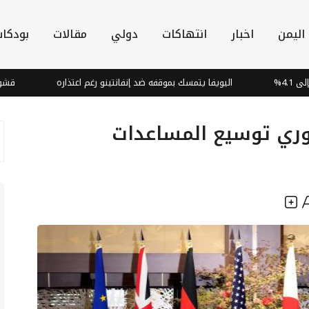
اليمن
اخبار
انتهاكات
دولي
مقالات
بودكا
اليويفا يتمسك بموقفه ضد إنفانتينو رغم اعتذاره
قشور البصل: كنز
وري توسيع المساعدات