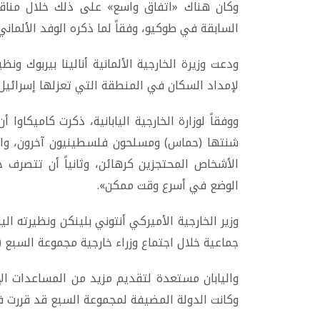
وكان هناك «اتفاق واسع» على ذلك خلال مناقش
السابقة في طوكيو، وفقاً لما ذكره الوفد الألماني ا
ودعت وزيرة الخارجية الألمانية أنالينا بيربوك ونظ
لإمداد السكان في المنطقة التي تعزلها إسرائيل.
ووفقاً لوزارة الخارجية اليابانية، ذكرت كاميكاوا
شنتها (حماس) ومسلحون فلسطينيون آخرون، واتخذت 
الأشخاص المحتجزين كرهائن، وثانياً أن تتصرف جم
الوضع في أسرع وقت ممكن».
وزير الخارجية الأميركي أنتوني بلينكن ونظيرته اليا
جماعية خلال اجتماع وزراء خارجية مجموعة السبع (ر
وكانت الدولة المضيفة لمجموعة السبع قد قررت في وقت سا