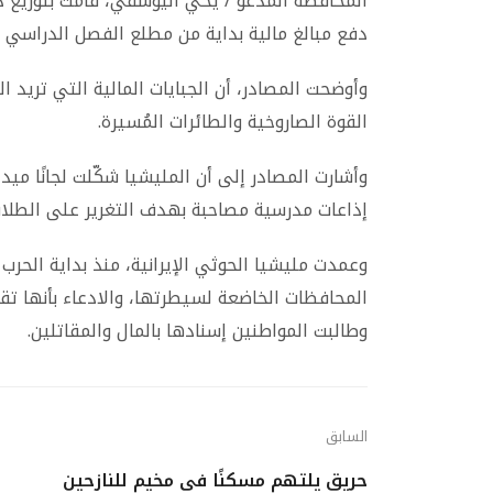
المحافظة المدعو / يحي اليوسفي، قامت بتوزيع د
دفع مبالغ مالية بداية من مطلع الفصل الدراسي ا
وأوضحت المصادر، أن الجبايات المالية التي تريد 
القوة الصاروخية والطائرات المُسيرة.
وأشارت المصادر إلى أن المليشيا شكّلت لجانًا ميد
إذاعات مدرسية مصاحبة بهدف التغرير على الطلاب
وعمدت مليشيا الحوثي الإيرانية، منذ بداية الحر
المحافظات الخاضعة لسيطرتها، والادعاء بأنها ت
وطالبت المواطنين إسنادها بالمال والمقاتلين.
السابق
حريق يلتهم مسكنًا في مخيم للنازحين