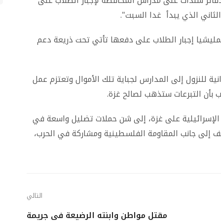
فاتر سندات على مدراس المحافظة لإجبار الطلاب على
لثاني الذي يبدأ غدا السبت".
المليشيا إجبار الطلاب على دفعها تأتي تحت ذريعة دعم
انية للنزول إلى المدارس لجباية تلك الأموال وتعتزم عمل
 بأن التبرعات ستذهب لصالح غزة.
ب الإسرائيلية على غزة، إلى شن حملات تضليل واسعة في
قف إلى جانب المقاومة الفلسطينية ومشاركة في الحرب،
التالي
مقتل مواطن وابنته الرضيعة في جريمة