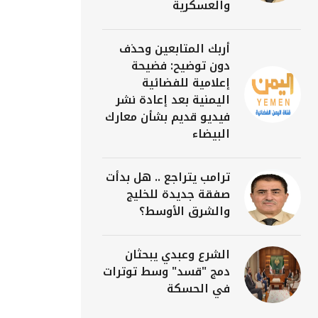
والعسكرية
أربك المتابعين وحذف
دون توضيح: فضيحة
إعلامية للفضائية
اليمنية بعد إعادة نشر
فيديو قديم بشأن معارك
البيضاء
ترامب يتراجع .. هل بدأت
صفقة جديدة للخليج
والشرق الأوسط؟
الشرع وعبدي يبحثان
دمج "قسد" وسط توترات
في الحسكة