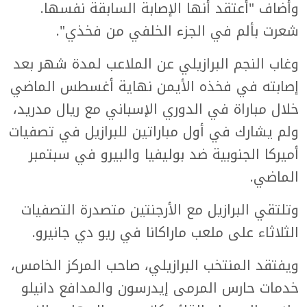
وأضاف "أعتقد أنها الإصابة السابقة نفسها.
شعرت بألم في الجزء الخلفي من فخذي".
وغاب النجم البرازيلي عن الملاعب لمدة شهر بعد
إصابته في فخذه الأيمن نهاية أغسطس الماضي
خلال مباراة في الدوري الإسباني مع ريال مدريد،
ولم يشارك في أول مباراتين للبرازيل في تصفيات
أميركا الجنوبية ضد بوليفيا والبيرو في سبتمبر
الماضي.
وتلتقي البرازيل مع الأرجنتين متصدرة التصفيات
الثلاثاء على ملعب ماراكانا في ريو دي جانيرو.
ويفتقد المنتخب البرازيلي، صاحب المركز الخامس،
خدمات حارس المرمى إيدرسون والمدافع دانيلو