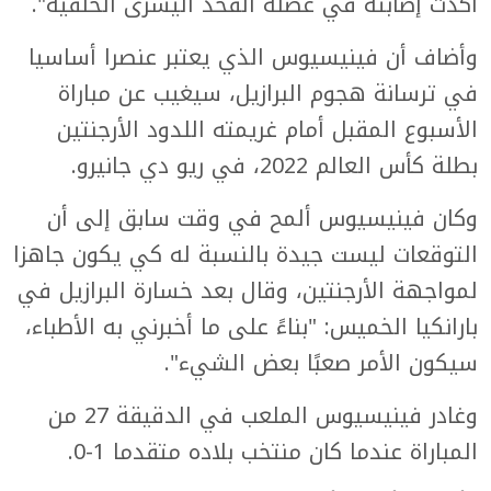
أكدت إصابته في عضلة الفخذ اليسرى الخلفية".
وأضاف أن فينيسيوس الذي يعتبر عنصرا أساسيا
في ترسانة هجوم البرازيل، سيغيب عن مباراة
الأسبوع المقبل أمام غريمته اللدود الأرجنتين
بطلة كأس العالم 2022، في ريو دي جانيرو.
وكان فينيسيوس ألمح في وقت سابق إلى أن
التوقعات ليست جيدة بالنسبة له كي يكون جاهزا
لمواجهة الأرجنتين، وقال بعد خسارة البرازيل في
بارانكيا الخميس: "بناءً على ما أخبرني به الأطباء،
سيكون الأمر صعبًا بعض الشيء".
وغادر فينيسيوس الملعب في الدقيقة 27 من
المباراة عندما كان منتخب بلاده متقدما 1-0.