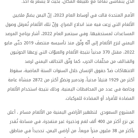
الذي يتماشى تماماً مع طبيعة المكان، بحيث لا يشعر به أحد.
الأمم المتحدة قالت في أوساط العام 2023، إنّ اليمن يضمّ ملايين
الألغام التي زرعت فيه منذ اندلاع الصراع، وإنّ تلك الألغام تُعرقل وصول
المساعدات لمستحقيها. وفي سبتمبر العام 2022، أشار برنامج المرصد
اليمني لنزع الألغام إلى أنّه وثّق منذ تأسيسه منتصفَ 2019 حتّى مايو
2022، مقتل 370 مدنياً نتيجة الألغام والعبوّات التي زرعها الحوثيون
والقذائف من مخلّفات الحرب. كما وثّق التحالف اليمني لرصد
الانتهاكات ضدّ حقوق الإنسان خلال السنوات الستة الماضية، سقوطَ
أكثر من 1929 قتيلاً مدنياً، وتدمير وتضرّر أكثر من 2872 منشأة عامة
وخاصة في عدد من المحافظات اليمنية، وذلك نتيجة استخدام الألغام
المضادة للأفراد أو المضادة للمركبات.
المشروع السعودي لتطهير الأراضي اليمنية من الألغام مسام ، أعلن
عن نزع أكثر من 400 ألف لغم وذخيرة غير متفجرة، في مساحة تُقدر
بأكثر من 38 مليون متراً مربعاً، من أراضي اليمن، تحديداً في مناطق