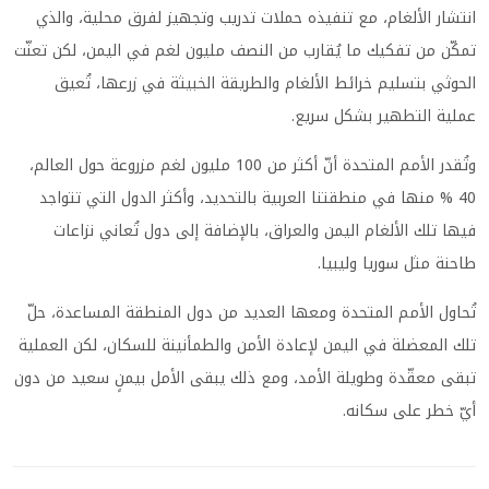
انتشار الألغام، مع تنفيذه حملات تدريب وتجهيز لفرق محلية، والذي
تمكّن من تفكيك ما يُقارب من النصف مليون لغم في اليمن، لكن تعنّت
الحوثي بتسليم خرائط الألغام والطريقة الخبيثة في زرعها، تُعيق
عملية التطهير بشكل سريع.
وتُقدر الأمم المتحدة أنّ أكثر من 100 مليون لغم مزروعة حول العالم،
40 % منها في منطقتنا العربية بالتحديد، وأكثر الدول التي تتواجد
فيها تلك الألغام اليمن والعراق، بالإضافة إلى دول تُعاني نزاعات
طاحنة مثل سوريا وليبيا.
تُحاول الأمم المتحدة ومعها العديد من دول المنطقة المساعدة، حلّ
تلك المعضلة في اليمن لإعادة الأمن والطمأنينة للسكان، لكن العملية
تبقى معقّدة وطويلة الأمد، ومع ذلك يبقى الأمل بيمنٍ سعيد من دون
أيّ خطر على سكانه.