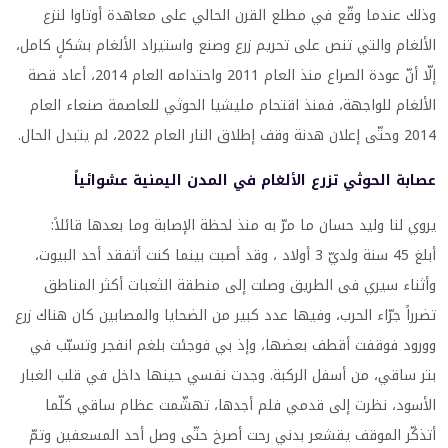
وذلك عندما وقّع في مطلع القرن الحالي على معاهدة أوتاوا لنزع
الألغام والتي تنص على تحريم زرع وصنع واستيراد الألغام بشكلٍ كامل،
إلّا أنّ عودة الصراع منذ العام 2011 واحتدامه العام 2014، أعاد قصة
الألغام للواجهة، فمنذ اقتحام مليشيا الحوثي للعاصمة صنعاء العام
2014 وحتّى إعلان هدنة وقف إطلاق النار العام 2022، لم يتبدل الحال.
عصابة الحوثي تزرع الألغام في المدن اليمنية عشوائياً
يروي لنا وليد حسان ما مرّ به منذ لحظة الإصابة وما بعدها قائلاً:
أبلغ 45 سنة ولديّ 3 أولاد ، وقد أصبت بينما كنت أتفقد أحد البيوت،
وأثناء سيري فى الطريق وصلت إلى منطقة الثعبات أكثر المناطق
تضرراً جرّاء الحرب، وفيها عدد كبير من الضحايا والمصابين كان هناك زرع
وورود فوقفت أقطف بعضها، وإذ بي فوجئت بلغم انفجر وتسبّب في
بتر ساقي، من أسفل الركبة. وجدت نفسي حينها داخل في قلب الغبار
الأسود، نظرت إلى قدمي فلم أجدها، تهشّمت عظام ساقي كلّما
أتذكّر الموقف يقشعر بدني رحت أصرخ حتّى وصل أحد المسعفين وتمّ