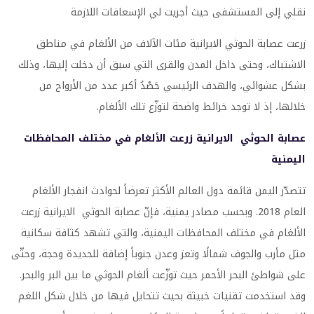
نقلي إلى المستشفى حيث أجريت لي الإسعافات اللازمة
زرعت عصابة الحوثي الايرانية مئات الآلاف من الألغام في مناطق
الاشتباك، وحتى داخل المدن والقرى التي سبق أن دخلت إليها، وذلك
بشكل عشوائي، والهدف الرئيسي حَصْدُ أكبر عدد من الأرواح من
خلالها، إذ لا توجد خرائط واضحة لتوزّع تلك الألغام.
عصابة الحوثي الايرانية زرعت الألغام في مختلف المحافظات
اليمنية
تتصدّر اليمن قائمة دول العالم الأكثر تعرضاً لحوادث انفجار الألغام
العام 2018. وبحسب مصادر يمنية، فإنّ عصابة الحوثي الايرانية زرعت
الألغام في مختلف المحافظات اليمنية، والتي تشهد كثافة سكانية
مثل مأرب والجوف شمالًا وتعز وعدن جنوباً إضافة للحديدة وحجة، وحتّى
على شواطئ البحر الأحمر حيث توزّعت ألغام الحوثي ما بين البر والبحر.
وقد استخدمت تقنيات خبيثة بحيث تتحايل فيها من خلال شكل اللغم