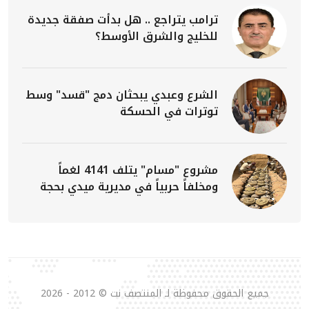
ترامب يتراجع .. هل بدأت صفقة جديدة
للخليج والشرق الأوسط؟
الشرع وعبدي يبحثان دمج "قسد" وسط
توترات في الحسكة
مشروع "مسام" يتلف 4141 لغماً
ومخلفاً حربياً في مديرية ميدي بحجة
جميع الحقوق محفوظة لـ المنتصف نت © 2012 - 2026