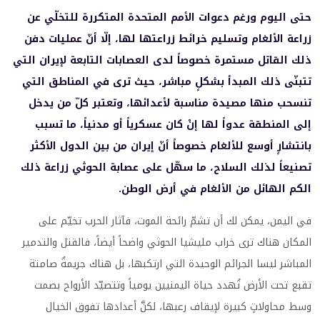
حتى اليوم ورغم دعوات الأمم المتحدة المتكررة للتخلّي عن
زراعة الألغام وتسليم خرائط زراعتها لها، إلّا أنّ عمليات دفن
ذلك القاتل مستمرة خصوصاً لدى العصابات التابعة لإيران التي
تتبنّى ذلك المبدأ بشكلٍ مباشر، حيث ترى في المناطق التي
تنسحب منها مصيدة مناسبة لأعدائها، وتعتبر كلّ من يدخل
إلى المنطقة عدواً لها إنْ كان عسكرياً أو مدنياً، ما تسبب
بانتشارٍ أوسع للألغام خصوصاً أنّ إيران من بين الدول الأكثر
تصنيعاً لذلك السلاح، ما سهّل على عصابة الحوثي زراعة ذلك
الكم الهائل من الألغام في أرض الوطن.
في اليمن، يمكن لك أن تشمّ رائحة الموت، فآثار الحرب تخيّم على
المكان هناك ترى خراب مليشيا الحوثي واضحاً أيضاً، فالقتل والتدمير
المباشر ليسا الجرائم الوحيدة التي ارتكبها، بل هناك جريمةٌ صامتة
تقبع تحت الأرض تُهدد حياة اليمنيين يومياً وتتصيّد الأرواح بصمت
وسط محاولاتٍ كبيرة لإيقاف رعبها، لكنَّ أعدادها تفوق الخيال