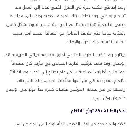
وبعد إصابتي مكثت فترة في المنزل، لكنّني عدت إلى العمل بعد
تشجيع زملائي، وقد تجاوزت تلك المرحلة الصعبة وعدت إلى ممارسة
حياتي الطبيعية شيئاً فشيئاً. مع الحرب تمّ تدمير البيوت بشكل كامل،
وتغيّرت حياتنا حتى طريقة التعامل مع أطفالنا أصبحت أسوأ بسبب
الحالة النفسية جراء الحرب والإصابة.
ويتابع: بعد تركيب الطرف الصناعي أحاول ممارسة حياتي الطبيعية قدر
الإمكان، وقد قمت بتركيب الطرف الصناعي في مأرب، كان متقدماً
نوعاً ما، والأطراف الصناعية بشكل عام تحتاج إلى تجديد وصيانة لأنّ
الألغام الموجودة هي من أسوأ مخلّفات الحروب، وتلك التي تمّت
زراعتها من قبل عصابة الحوثيين بكميات كبيرة جداً، تؤثّر على الإنسان
والحيوان وكلّ شيء.
لا خرائط لشبكة توزّع الألغام
قصّة وليد واحدة من آلاف القصص المأساوية التي نتجت عن نشر