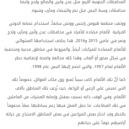
المحافظات الجنوبية الأربع مثل عدن وأبين والضالع ولحج وأيضا
محافظات وسط اليمن مثل تعز والبيضاء ومأرب وشبوة.
ووثقت منظمة هيومن رايتس ووتش سابقاً، استخدام عصابة الحوثي
الايرانية لألغام مضادة للأفراد في محافظات عدن وأبين ومأرب ولحج
وتعز في عامي 2015 و2016، هذا بخلاف استخدامها العشوائي
للألغام المضادة للمركبات أيضاً، والمزروعة في مناطق مدنية ومتخفية
في شكل صخور أو ألعاب. وهذا كله مخالفة واضحة لإتفاقية حظر
الألغام لعام 1997، والتي انضم إليها اليمن عام 1998.
كما أنّ تلك الألغام كانت سبباً لمنع رزق مئات العوائل، خصوصاً تلك
التي تعيش على الرعي أو الزراعة، حيث زُرعت تلك المناطق بآلاف
الألغام، وفي الوقت ذاته تسببت بمقتل وإصابة العشرات من العاملين
في تلك القطاعات، ما جعل العمل فيها رغم بساطتها عملاً محفوفاً
بالخطر وقد اختار بعض المزراعين في بعض المناطق الامتناع عن حراثة
أراضيهم خوفاً على حياتهم