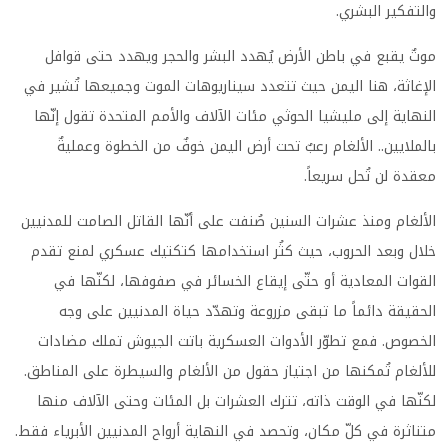
والتفكير البشري.
موتٌ يقبع في باطن الأرض يُهدد البشر والحجر ويهدد حتى قوافل
الإغاثة، هنا اليمن حيث تتعدد سيناريوهات الموت وجميعها تُشير في
النهاية إلى مليشيا الحوثي مئات الآلاف والأمم المتحدة تقول إنّها
بالملايين.. الألغام رعبٌ تحت أرض اليمن خوفٌ من الخطوة وعمليةٌ
معقدة لن تُحل سريعاً.
الألغام ومنذ عشرات السنين صُنفت على أنّها القاتل الصامت للمدنيين
خلال وبعد الحروب، حيث كثُر استخدامها كتكتيك عسكري لمنع تقدم
القوات المعادية أو حتّى إيقاع الخسائر في صفوفها، لكنّها في
الحقيقة دائماً ما تبقى مزروعة وتهدّد حياة المدنيين على وجه
الخصوص. فمع تطوّر الأدوات العسكرية باتت الجيوش تملك مضادات
للألغام تُمكنها من اجتياز حقول من الألغام والسيطرة على المناطق.
لكنّها في الوقت ذاته، تترك العشرات بل المئات وحتى الآلاف منها
متناثرة في كلّ مكان، وتحصد في النهاية أرواح المدنيين الأبرياء فقط.