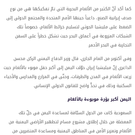
كما أكد أنّ الكثير من الألغام البحرية التي تمّ تفكيكها هي من نوع
صدف إيرانية الصنع، داعياً حينها الأمم المتحدة والمجتمع الدولي إلى
الضغط على مليشيا الحوثي لتسليم خرائط الألغام، خصوصاً تلك
الشبكات المزروعة في أعماق البحر حيث تشكل خطراً على السفن
التجارية في البحر الأحمر.
وفي أكتوبر من العام الجاري، قال وزير الدفاع اليمني الركن محسن
الداعري إنّ ميليشيا إيران حوّلت اليمن إلى أكبر حقل موبوء بالألغام حيث
زرعت الألغام في المدن والطرقات، وحتّى في المزارع والمدارس والأحياء
السكنية وذلك في تحدٍّ واضح للقانون الدولي الإنساني.
اليمن أكبر بؤرة موبوءة بالألغام
السعودية كانت من الدول السبّاقة لمساعدة اليمن في حلّ تلك
المعضلة من خلال إطلاق مشروع مسام لتطهير الأراضي اليمنية من
الألغام وتعزيز الأمن في المناطق اليمنية ومساعدة المتضررين من