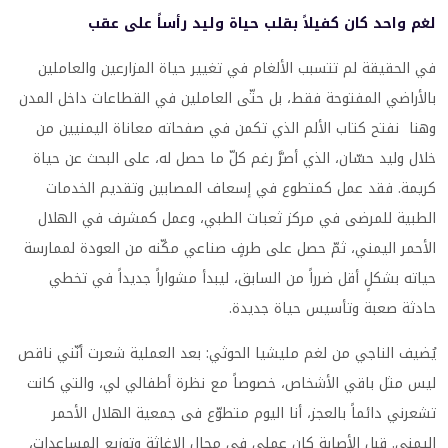
لغم واحد كان كفيلاً بقلب حياة وليد رأساً على عقب
في الحقيقة لم تتسبب الألغام في تغيير حياة المزارعين والعاملين
بالأراضي المفتوحة فقط، بل حتّى العاملين في القطاعات داخل المدن
وهنا نفتح كتاب الألم الذي تكمن في صفحاته معاناة اليمنيين من
خلال وليد حسّان، الذي أصرَّ رغم كلّ ما حصل له، على البحث عن حياة
كريمة. فقد عمل كمتطوع في إسعاف المصابين وتقديم الخدمات
الطبية للمرضى في مركز ثعبات الطبي، وعمل كمشرف في الهلال
الأحمر اليمني، ثمّ حصل على طرفٍ صناعي مكّنه من العودة لممارسة
حياته بشكلٍ أقل ضرراً من السابق، ليبدأ مشواراً جديداً في تخطي
حادثة صعبة وتأسيس حياة جديدة.
يُضيف الناجي من لغم مليشيا الحوثي: بعد العملية شعرت أنّني ناقص
ليس مثل باقي الأشخاص، خصوصاً مع نظرة أطفالي لي، والتي كانت
تشعرني دائماً بالعجز، أنا اليوم متطوّع فى جمعية الهلال الأحمر
اليمني. قبل الأصابة كان عملي فى مجال الإغاثة وتوزيع المساعدات،