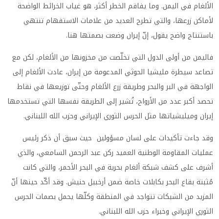
الألغام في اليمن. وما يفاقم الخطر أكثر، هو غياب الخرائط الواضحة
لأماكن زرعها، والتي تطرح العديد من علامات الاستفهام تنتهي
باستنتاج واضح يقول، إنّ إيران وضعت بصمتها هنا.
فاليمن من أولى الدول التي تخلّصت من مخزونها من الألغام، لكن مع
تصاعد سيطرة مليشيا الحوثي المدعومة من إيران، عادت الألغام إلى
الواجهة في البر والبحر وطريقة زرع الألغام وحتّى توزيعها في نقاط
تحصد أكبر عدد من الأرواح، تُشير إلى الطريقة نفسها التي تستخدمها
إيران وميليشياتها مثل الحرس الثوري الإيراني وحزب الله اللبناني.
وقد جاءت تأكيدات على لسان مسؤولين حيث سبق أن ذكر رئيس
عمليات المقاومة الوطنية العميد ركن عبد الرحمن السامعي، والذي
أشرف على كشف شبكة ألغام بحرية في البحر الأحمر، والتي كانت
مُثبتة بقاع البحر بكابلات خاصة ضمن أرخبيل حنيش. وقد أكّد حينها أنّ
المزيد من الشبكات تتواجد في المنطقة وكلّها يحمل بصمات الحرس
الثوري الإيراني وخبراء حزب الله اللبناني.