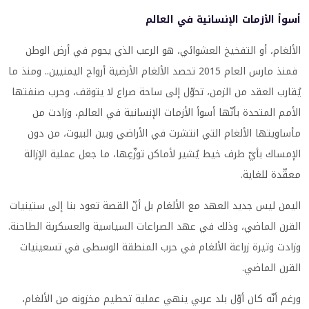
أسوأ الأزمات الإنسانية في العالم
‏الألغام، أو التفخيخ العشوائي، هو الرعب الذي يحوم في أرض الوطن
فمنذ مارس العام 2015 تحصد الألغام الأرضية أرواح اليمنيين.. ومنذ ما
يُقارب العقد من الزمن، تحوّل إلى ساحة صراع لا يتوقف، وحرب صنفتها
الأمم المتحدة بأنّها أسوأ الأزمات الإنسانية في العالم، وزادت من
مأساويتها الألغام التي انتشرت في الأراضي وبين البيوت، من دون
الإمساك بأيّ طرف خيط يُشير لأماكن توزّعِها، ما جعل عملية الإزالة
معقّدة للغاية.
اليمن ليس جديد العهد مع الألغام بل أنّ القصة تعود بنا إلى ستينيات
القرن الماضي، وذلك في عهد الصراعات السياسية والعسكرية الطاحنة.
وزادت وتيرة زراعة الألغام في حرب المنطقة الوسطى في تسعينيات
القرن الماضي.
ورغم أنّه كان أوّل بلد عربي ينهي عملية تحطيم مخزونه من الألغام،