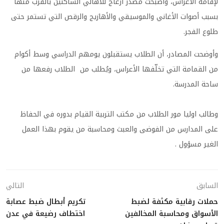
لإقامة الأعراس، وأصبحت مصدر ازعاج للأهالي الساكنين بالقرب منها
بسبب أصوات الأغاني والموسيقي والأهازيج والرقص التي تستمر حتى
طلوع الفجر.
وأوضحت المصادر، أن الطلاب يستقبلون يومهم الدراسي وسط أكوام
من القمامة التي تخلّفها الأعراس، ويُطلب من الطلاب رفعها من
ساحة المدرسة.
وطالب اوليا مور الطلاب من مكتب التربية القيام بدوره في الحفاظ
على المدارس من الفوضى والعبث ومحاسبة من يقوم بهذا العمل
الغير مسؤول .
السابق
التالي
حملات رقابية مكثفة لضبط
تكريم أبطال ضبط عصابة
الأسواق ومحاسبة المخالفين
اختطاف رضيعة في عدن