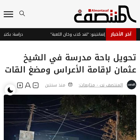
آخر الأخبار
و يطالب بإقالة إنفانتينو: "لقد كذب وخان اللعبة"
دراسة: بكتيريا ال
تحويل باحة مدرسة في الشيخ
عثمان لإقامة الأعراس ومضغ القات
المنتصف نت - متابعات:
منذ سنتين