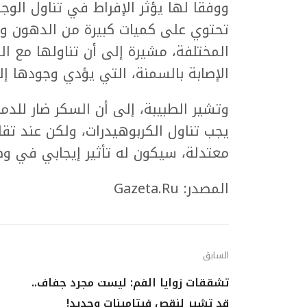
ووفقا لها يؤثر الإفراط في تناول الوج
تحتوي على كميات كبيرة من الدهون وال
المختلفة، مشيرة إلى أن تناولها مع ا
الإصابة بالسمنة، التي يؤدي وجودها إ
وتشير الطبيبة، إلى أن السكر ضار للدم
يجب تناول الكربوهيدرات، ولكن عند تقل
معتدلة، سيكون له تأثير إيجابي في وظ
المصدر: Gazeta.Ru
السابق
تشققات زوايا الفم: ليست مجرد جفاف..
قد تشير لنقص فيتامينات وحديد!