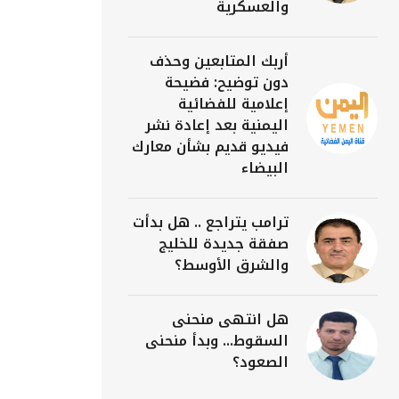
والعسكرية
أربك المتابعين وحذف
دون توضيح: فضيحة
إعلامية للفضائية
اليمنية بعد إعادة نشر
فيديو قديم بشأن معارك
البيضاء
ترامب يتراجع .. هل بدأت
صفقة جديدة للخليج
والشرق الأوسط؟
هل انتهى منحنى
السقوط... وبدأ منحنى
الصعود؟