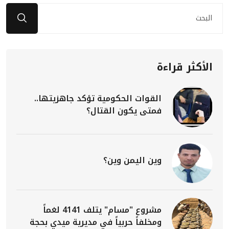
الأكثر قراءة
القوات الحكومية تؤكد جاهزيتها..
فمتى يكون القتال؟
وين اليمن وين؟
مشروع "مسام" يتلف 4141 لغماً
ومخلفاً حربياً في مديرية ميدي بحجة