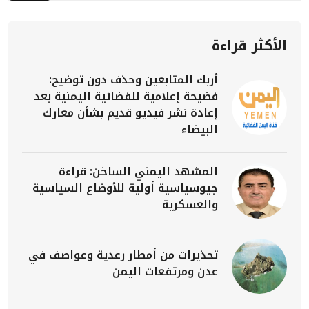
الأكثر قراءة
أربك المتابعين وحذف دون توضيح:
فضيحة إعلامية للفضائية اليمنية بعد
إعادة نشر فيديو قديم بشأن معارك
البيضاء
المشهد اليمني الساخن: قراءة
جيوسياسية أولية للأوضاع السياسية
والعسكرية
تحذيرات من أمطار رعدية وعواصف في
عدن ومرتفعات اليمن