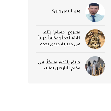
وين اليمن وين؟
مشروع "مسام" يتلف
4141 لغماً ومخلفاً حربياً
في مديرية ميدي بحجة
حريق يلتهم مسكنًا في
مخيم للنازحين بمأرب