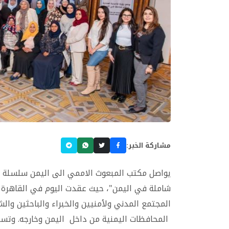
مشاركة الخبر:
يواصل مكتب المبعوث الاممي الى اليمن سلسلة ال
المجتمع المدني ولأمنيين والخبراء والباحثين وا
المحافظات اليمنية من داخل اليمن وخارجه. وتستمر من20 الى 22 ديسمبر/كان