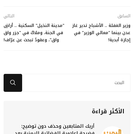
السابق
التالي
وزير الغفلة .. الأشباح تدير غاز
"مدينة النخيل" السكنية .. أراضٍ
عدن بينما "معالي الوزير" في
في الجنة، وملاكٌ في "جزر واق
إجازة أبدية!
واق"، وعقودٌ تبحث عن عرّاف!
الأكثر قراءة
أربك المتابعين وحذف دون توضيح:
فضيحة إعلامية للفضائية اليمنية بعد