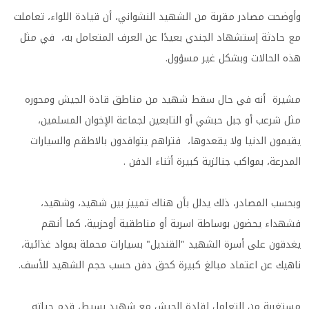
وأوضحت مصادر مقربة من الشهيد النشواني، أن قيادة اللواء، تعاملت
مع حادثة إستشهاد الجندي بعيدًا عن العرف المتعامل به، في مثل
هذه الحالات وبشكل غير مسؤول.
مشيرة أنه في حال سقط شهيد من مناطق قادة الجيش ومحوره
مثل شرعب أو جبل حبشي أو التابعين لجماعة الإخوان المسلمين،
يقيمون الدنيا ولا يقعدوها، فتراهم يتوافدون بالاطقم والسيارات
المدرعة، بمواكب جنائزية كبيرة أثناء الدفن .
وبحسب المصادر، ذلك يدلل بأن هناك تمييز بين شهيد، وشهيد،
فشهداء يحضون بوساطة اسرية أو مناطقية أوحزبية، كما أنهم
يغدقون على أسرة الشهيد "القنديل" بسيارات محملة بمواد غذائية،
ناهيك عن اعتماد مبالغ كبيرة كحق دفن حسب حجم الشهيد للأسف.
مستغربة من التعامل لقادة الجيش مع شهيد بسيط، قدم حياته