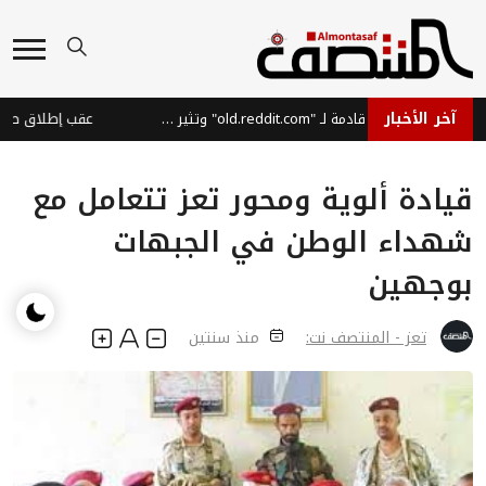
آخر الأخبار
ريديت تلوح بتغييرات قادمة لـ "old.reddit.com" وتثير قلق المستخدمين
قيادة ألوية ومحور تعز تتعامل مع
شهداء الوطن في الجبهات
بوجهين
تعز - المنتصف نت:
منذ سنتين