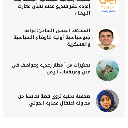
إعادة نشر فيديو قديم بشأن معارك
البيضاء
المشهد اليمني الساخن: قراءة
جيوسياسية أولية للأوضاع السياسية
والعسكرية
تحذيرات من أمطار رعدية وعواصف في
عدن ومرتفعات اليمن
صحفية يمنية تروي قصة نجاتها من
محاولة اعتقال عصابة الحوثي