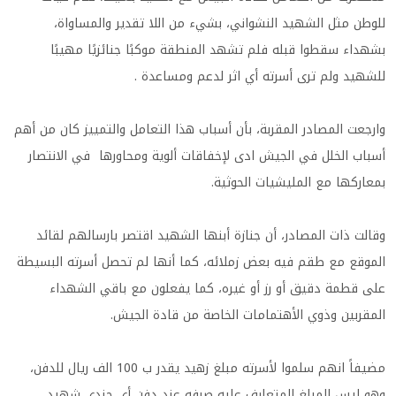
للوطن مثل الشهيد النشواني، بشيء من اللا تقدير والمساواة،
بشهداء سقطوا قبله فلم تشهد المنطقة موكبًا جنائزيًا مهيبًا
للشهيد ولم ترى أسرته أي اثر لدعم ومساعدة .
وارجعت المصادر المقربة، بأن أسباب هذا التعامل والتمييز كان من أهم
أسباب الخلل في الجيش ادى لإخفاقات ألوية ومحاورها في الانتصار
بمعاركها مع المليشيات الحوثية.
وقالت ذات المصادر، أن جنازة أبنها الشهيد اقتصر بارسالهم لقائد
الموقع مع طقم فيه بعض زملائه، كما أنها لم تحصل أسرته البسيطة
على قطمة دقيق أو رز أو غيره، كما يفعلون مع باقي الشهداء
المقربين وذوي الأهتمامات الخاصة من قادة الجيش.
مضيفاً انهم سلموا لأسرته مبلغ زهيد يقدر ب 100 الف ريال للدفن،
وهو ليس المبلغ المتعارف عليه صرفه عند دفن أي جندي شهيد،