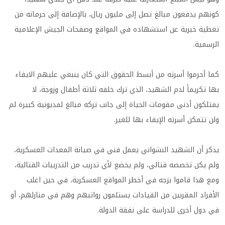
كونهم يدفعون مبالغ تصل إلى مليون ريال، بالإضافة إلى حرمانه من
تغطية خبرية عن استشهاده في المواقع وصفحات الجيش الإعلامية
الرسمية.
كما أحرموا أسرته من أبسط الحقوق التي كان ينبغي عليهم الايفاء
بها تكريماً لدم الشهيد، الذي ترك خلفه ثلاثة أطفال وزوجة، لا
يمتلكون أدنى مقومات الحياة إلى جانب تركه مبالغ لمديونية كبيرة لم
ولن تتمكن أسرته الإيفاء بها للغير.
يذكر أن الشهيد النشواني يعمل فني في صيانة المعدات العسكرية،
ولم يكن تخصصه قتالي، ولم يخضع لأي تدريب من التدريبات القتالية،
ومع هذا قاموا بزجه في أخطر المواقع العسكرية، في حين اغلب
الأفراد المقربين من القيادات يستلمون رواتبهم وهم في منازلهم، أو
في دول أخرى للدراسة على نفقة الدولة.