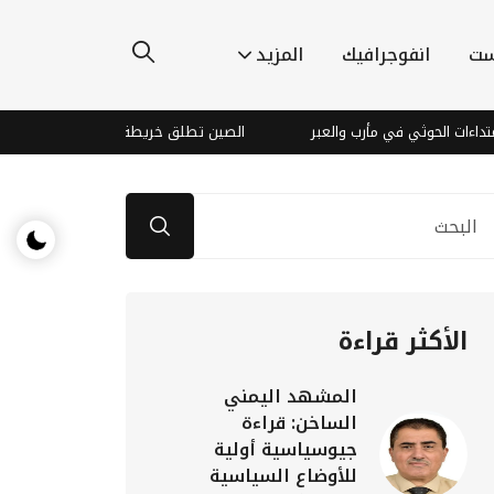
ست
انفوجرافيك
المزيد
حوثي في مأرب والعبر
الصين تطلق خريطة جيولوجية قمرية فائقة الدقة
الأكثر قراءة
المشهد اليمني
الساخن: قراءة
جيوسياسية أولية
للأوضاع السياسية