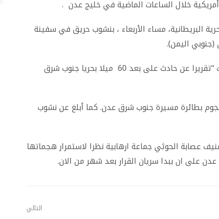
ريكية خلال الساعات الماضية في خليج عدن .
ية البريطانية، مساء الأربعاء ، بنشوب حريق في سفينة
(جنوبي اليمن).
ونقلت وكالة “رويترز”، عن الهيئة قولها، إنها تلقت “تقريرا عن حادث على بعد 60 ميلا بحريا جنوب شرق
جوم بطائرة مسيرة جنوب شرق عدن. كما أبلغ عن نشوب
تصنيف عصابة الحوثي جماعة ارهابية نظرا لاستمرار هجماتها
دن على ان ببدا سريان القرار بعد شهر من الان.
التالي