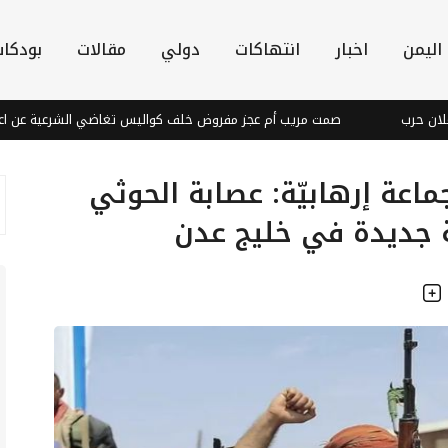
اليمن
اخبار
انتهاكات
دولي
مقالات
بودكا
ب
صمت مريب أم عجز مفروض خلف كواليس تغاضي الشرعية عن اعتداءات ال
عة إرهابيّة: عصابة الحوثي
 جديدة في خليج عدن