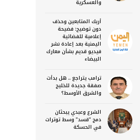
والعسكرية
أربك المتابعين وحذف
دون توضيح: فضيحة
إعلامية للفضائية
اليمنية بعد إعادة نشر
فيديو قديم بشأن معارك
البيضاء
ترامب يتراجع .. هل بدأت
صفقة جديدة للخليج
والشرق الأوسط؟
الشرع وعبدي يبحثان
دمج "قسد" وسط توترات
في الحسكة