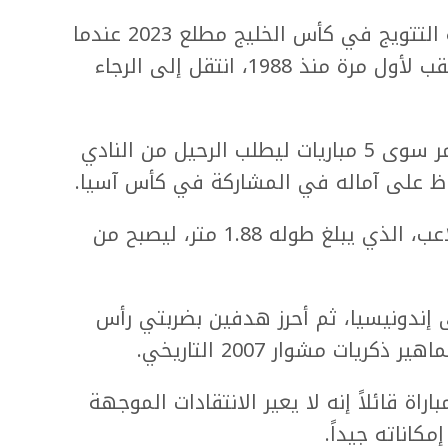
وبعد قيادته العراق للعودة أعلى منصة التتويج في كأس الخليج مطلع 2023 عندما
أحرز 3 أهداف ليستعيد منتخب بلاده اللقب لأول مرة منذ 1988، انتقل إلى الرجاء
لكن تجربته الثانية في أفريقيا لم تستمر سوى 5 مباريات ليطلب الرحيل من النادي
اظ على آماله في المشاركة في كأس آسيا.
واستدعى المدرب خيسوس كاساس اللاعب، الذي يبلغ طوله 1.88 متر، ليصبح من
ين الشباك في الفوز 3 - 1 على إندونيسيا، ثم أحرز هدفين بضربتي رأس
ة قائلاً إنه لا يعير الانتقادات الموجهة
كاناته جيداً.