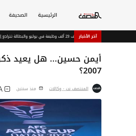
الرئيسية
الصحيفة
اد الأمريكي يضيف 23 ألف وظيفة في يوليو والبطالة تتراجع إلى 4.1%
آخر الأخبار
أيمن حسين… هل يعيد ذكري
2007؟
المنتصف نت - وكالات
منذ سنتين