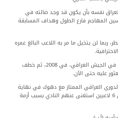
عراق نفسه بأن يكون قد وجد ضالته في
ين المهاجم فارع الطول وهداف المسابقة
ربما لن يتخيل ما مر به اللاعب البالغ عمره
فقد قُتل والده، الذي كان يعمل ضابطاً في الجيش العراقي، في 2008، ثم خطف
ور عليه حتى الآن.
وري العراقي الممتاز مع دهوك في نهاية
موسم 2012 - 2013، ثم أصبح واحداً من 6 لاعبين استغنى عنهم النادي بسبب أزمة
أسه (أ.ب)