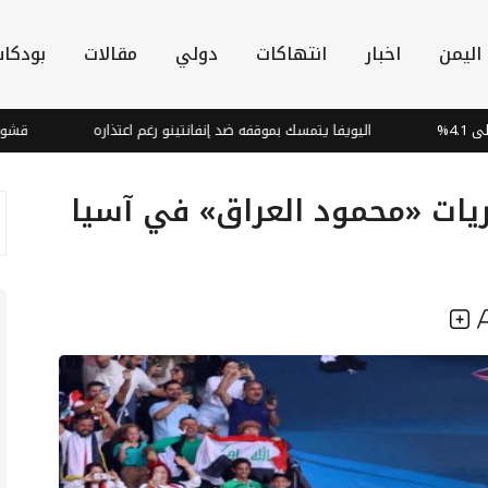
اليمن
اخبار
انتهاكات
دولي
مقالات
بودكا
اليويفا يتمسك بموقفه ضد إنفانتينو رغم اعتذاره
قشور البصل: كنز صحي
ات «محمود العراق» في آسيا