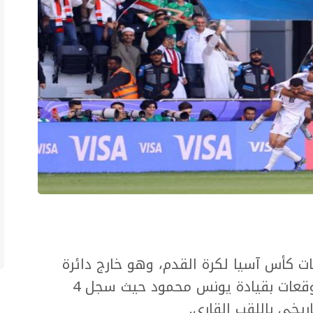
افسات كأس آسيا لكرة القدم، وهو خارج دائرة
المرشحين للفوز باللقب، لكنه خالف التوقعات بقيادة يونس محمود حيث سجل 4
ريخي باللقب القاري.