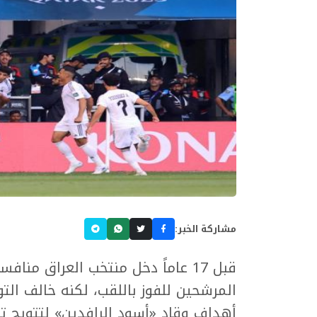
مشاركة الخبر:
قبل 17 عاماً دخل منتخب العراق من
أهداف وقاد «أسود الرافدين» لتتويج تا