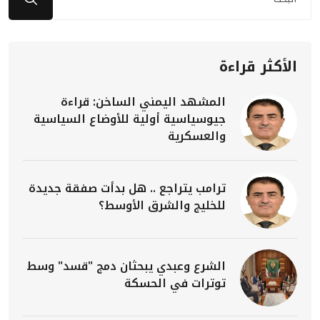
الأكثر قراءة
المشهد اليمني الساخن: قراءة
جيوسياسية أولية للأوضاع السياسية
والعسكرية
ترامب يتراجع .. هل بدأت صفقة جديدة
للخليج والشرق الأوسط؟
الشرع وعبدي يبحثان دمج "قسد" وسط
توترات في الحسكة