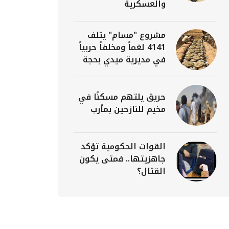
والعسكرية
مشروع "مسام" يتلف
4141 لغماً ومخلفاً حربياً
في مديرية ميدي بحجة
حريق يلتهم مسكنًا في
مخيم للنازحين بمأرب
القوات الحكومية تؤكد
جاهزيتها.. فمتى يكون
القتال؟