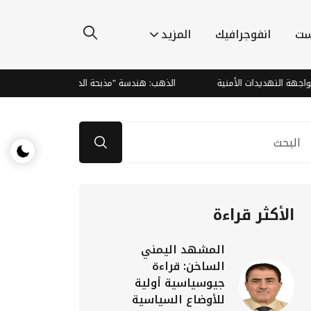
ست
انفوجرافيك
المزيد
تهديدات الأمنية
الذهب: هندسة "مذبحة الدببة" وصعود صاروخي يتجاوز 
الأكثر قراءة
المشهد اليمني
الساخن: قراءة
جيوسياسية أولية
للأوضاع السياسية