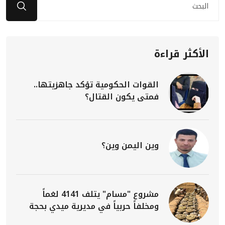
الأكثر قراءة
القوات الحكومية تؤكد جاهزيتها..
فمتى يكون القتال؟
وين اليمن وين؟
مشروع "مسام" يتلف 4141 لغماً
ومخلفاً حربياً في مديرية ميدي بحجة