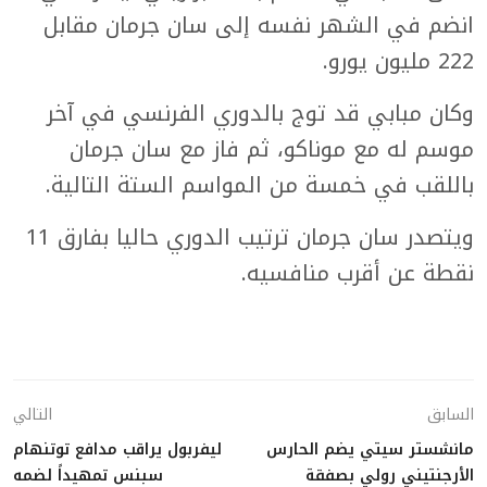
انضم في الشهر نفسه إلى سان جرمان مقابل
222 مليون يورو.
وكان مبابي قد توج بالدوري الفرنسي في آخر
موسم له مع موناكو، ثم فاز مع سان جرمان
باللقب في خمسة من المواسم الستة التالية.
ويتصدر سان جرمان ترتيب الدوري حاليا بفارق 11
نقطة عن أقرب منافسيه.
السابق
التالي
مانشستر سيتي يضم الحارس
ليفربول يراقب مدافع توتنهام
الأرجنتيني رولي بصفقة
سبنس تمهيداً لضمه