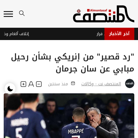
آخر الأخبار
هز… وحرب بلا قرار
"رد قصير" من إنريكي بشأن رحيل
مبابي عن سان جرمان
المنتصف نت - وكالات
منذ سنتين