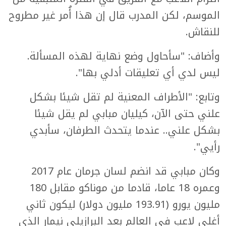
الموسم، لكن المدرب قال إن هذا أُمر غير مطروح
للنقاش.
وأضاف: "سأحاول وضع نهاية لهذه المسألة.
ليس لدي أي تعليقات أدلي بها".
وتابع: "الأطراف المعنية لم تقل شيئا بشكل
علني حتى الآن، كيليان مبابي لم يقل شيئا
بشكل علني.. عندما يتحدث الطرفان، سأبدي
رأيي".
وكان مبابي قد انضم لسان جرمان عام 2017
وعمره 18 عاما، قادما من موناكو مقابل 180
مليون يورو (193.91 مليون دولار) ليكون ثاني
أغلى لاعب في العالم بعد البرازيلي نيمار الذي