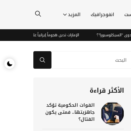
ست
انفوجرافيك
المزيد
لوسبورا"؟
الإمارات تدين هجوماً إيرانياً على ناقلة نفط بمضيق هرمز وتؤ
الأكثر قراءة
القوات الحكومية تؤكد
جاهزيتها.. فمتى يكون
القتال؟