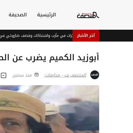
الرئيسية
الصحيفة
آخر الأخبار
 عدة جبهات يمنية.. مسيّرات في مأرب واشتباكات وقصف صاروخي في تعز والضال
أبوزيد الكميم يضرب عن ال
المنتصف نت - متابعات:
منذ سنتين