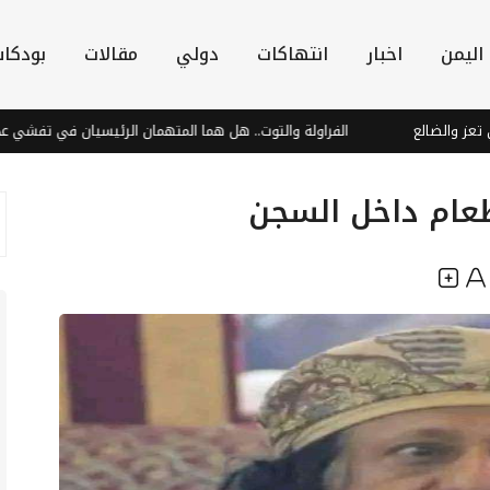
اليمن
اخبار
انتهاكات
دولي
مقالات
بودكا
ع
الفراولة والتوت.. هل هما المتهمان الرئيسيان في تفشي عدوى "السيك
طعام داخل السجن