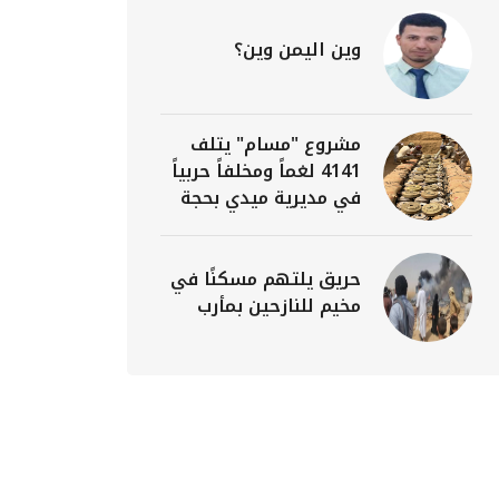
وين اليمن وين؟
مشروع "مسام" يتلف
4141 لغماً ومخلفاً حربياً
في مديرية ميدي بحجة
حريق يلتهم مسكنًا في
مخيم للنازحين بمأرب