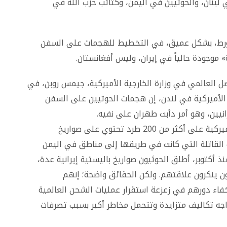
بنان، والحوثيين في اليمن، وكتائب حزب الله في
تورط، بشكل عميق، في التخطيط للهجمات على السفن
» موجودة حالياً في إيران، وليس أفغانستان.
 العالمي في وزارة الخارجية الأميركية، جيمس روبن، في
الأميركية في لندن، إن هجمات الحوثيين على السفن
رانيين، وهو أمر دأبت طهران على نفيه.
وأوضح: «في 28 يناير الماضي، استولت القوات الأميركية على أكثر من 200 طرد تحتوي على صواريخ
القاتلة التي كانت في طريقها إلى مناطق في اليمن
 أكتوبر، أطلق الحوثيون صواريخ باليستية إيرانية عدة،
ون ينكرون علاقتهم. ولكن الحقائق واضحة؛ إنهم
خفاء دورهم في زعزعة استقرار عمليات الشحن العالمية
اجه تكاليف متزايدة وتتحمل مخاطر أكبر بسبب تصرفات