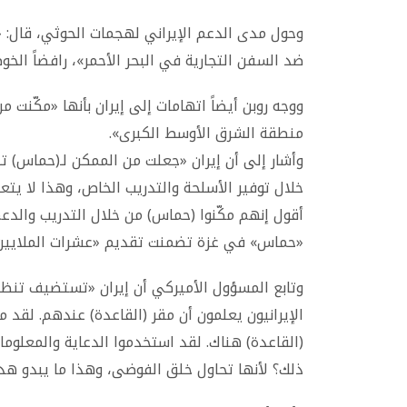
وحول مدى الدعم الإيراني لهجمات الحوثي، قال: 
ضد السفن التجارية في البحر الأحمر»، رافضاً ا
ووجه روبن أيضاً اتهامات إلى إيران بأنها «مكّنت 
منطقة الشرق الأوسط الكبرى».
وأشار إلى أن إيران «جعلت من الممكن لـ(حماس) ت
خلال توفير الأسلحة والتدريب الخاص، وهذا لا يتعل
أقول إنهم مكّنوا (حماس) من خلال التدريب والدع
«حماس» في غزة تضمنت تقديم «عشرات الملايين م
وتابع المسؤول الأميركي أن إيران «تستضيف تنظيم 
الإيرانيون يعلمون أن مقر (القاعدة) عندهم. لقد م
(القاعدة) هناك. لقد استخدموا الدعاية والمعلومات
ذلك؟ لأنها تحاول خلق الفوضى، وهذا ما يبدو ه