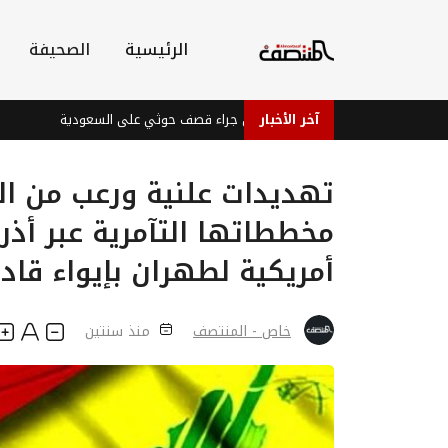
الرئيسية
الصحيفة
آخر الأخبار
إصابات في نجران جراء قصف حوثي على السعودية
بعد قطعها
تهديدات علنية ورعب من ال
مخططاتها التآمرية عبر أذ
أمريكية لطهران بإيواء قادة
خاص - المنتصف
منذ سنتين