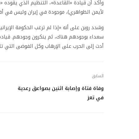
وأكد أن قيادة «القاعدة»، التنظيم الذي يقوده «ف
لأيمن الظواهري)، موجودة في إيران وليس في أفغ
وشدد روبن على أنه «إذا لم ترغب الحكومة الإيراني
سعداء بوجودهم هناك، ثم ينكرون وجودهم. قيادة (
أدت إلى الحرب على الإرهاب وكل الفوضى التي تلت ذلك منذ البداي
السابق
وفاة فتاة وإصابة اثنين بصواعق رعدية
في تعز