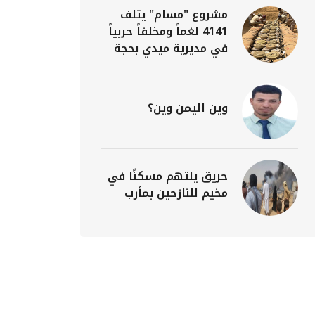
مشروع "مسام" يتلف
4141 لغماً ومخلفاً حربياً
في مديرية ميدي بحجة
وين اليمن وين؟
حريق يلتهم مسكنًا في
مخيم للنازحين بمأرب