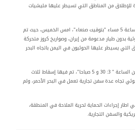
 للإطلاق من المناطق التي تسيطر عليها مليشيات
وأشار البيان إلى أن العملية الأولى تمت حوالي الساعة 5 مساء "بتوقيت صنعاء"، امس الخميس، حيث تم
ية بدون طيار مدعومة من إيران، وصواريخ كروز متحركة
لتي يسيطر عليها الحوثيون في اليمن باتجاه البحر
واوضح ، بأن العملية الثانية تمت فجر الجمعة ما بين الساعة " 3: 30 و 5 صباحا"، تم فيها إسقاط ثلاث
وثي تجاه عدة سفن تجارية تعمل في البحر الأحمر، ولم
ي اطار إجراءات الحماية لحرية الملاحة في المنطقة،
مريكية والسفن التجارية.