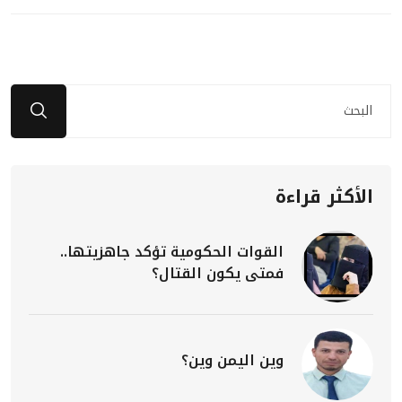
الأكثر قراءة
القوات الحكومية تؤكد جاهزيتها..
فمتى يكون القتال؟
وين اليمن وين؟