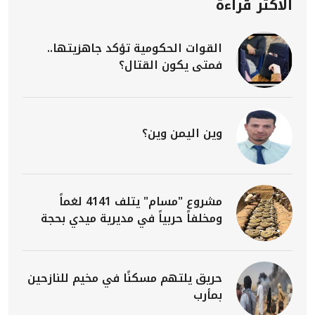
الأكثر قراءة
القوات الحكومية تؤكد جاهزيتها..
فمتى يكون القتال؟
وين اليمن وين؟
مشروع "مسام" يتلف 4141 لغماً
ومخلفاً حربياً في مديرية ميدي بحجة
حريق يلتهم مسكنًا في مخيم للنازحين
بمأرب