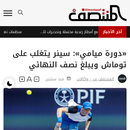
آخر الأخبار
توقعات طقس حار مع أمطار رعدية محتملة وتحذيرات للمواطنين
«دورة ميامي»: سينر يتغلب على
توماش ويبلغ نصف النهائي
المنتصف نت - وكالات
منذ سنتين