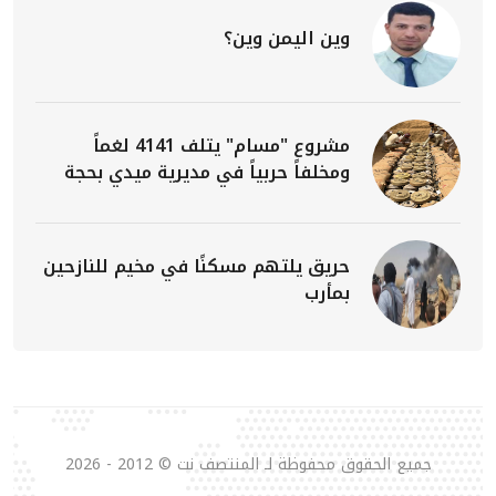
وين اليمن وين؟
مشروع "مسام" يتلف 4141 لغماً
ومخلفاً حربياً في مديرية ميدي بحجة
حريق يلتهم مسكنًا في مخيم للنازحين
بمأرب
جميع الحقوق محفوظة لـ المنتصف نت © 2012 - 2026