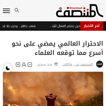
آخر الأخبار
نبض عدن الحية رفضًا للعصيان .. حين ينتصر العمال للإنسان والوطن
شعب جاهز… وحرب بلا قرار
الاحترار العالمي يمضي على نحو
أسرع مما توقعه العلماء
المنتصف نت - وكالات
منذ سنتين