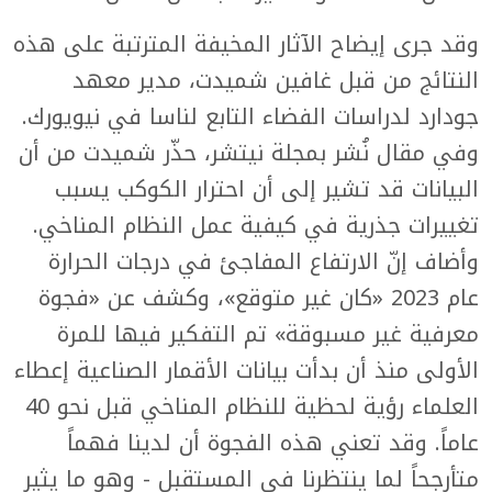
وقد جرى إيضاح الآثار المخيفة المترتبة على هذه
النتائج من قبل غافين شميدت، مدير معهد
جودارد لدراسات الفضاء التابع لناسا في نيويورك.
وفي مقال نُشر بمجلة نيتشر، حذّر شميدت من أن
البيانات قد تشير إلى أن احترار الكوكب يسبب
تغييرات جذرية في كيفية عمل النظام المناخي.
وأضاف إنّ الارتفاع المفاجئ في درجات الحرارة
عام 2023 «كان غير متوقع»، وكشف عن «فجوة
معرفية غير مسبوقة» تم التفكير فيها للمرة
الأولى منذ أن بدأت بيانات الأقمار الصناعية إعطاء
العلماء رؤية لحظية للنظام المناخي قبل نحو 40
عاماً. وقد تعني هذه الفجوة أن لدينا فهماً
متأرجحاً لما ينتظرنا في المستقبل - وهو ما يثير