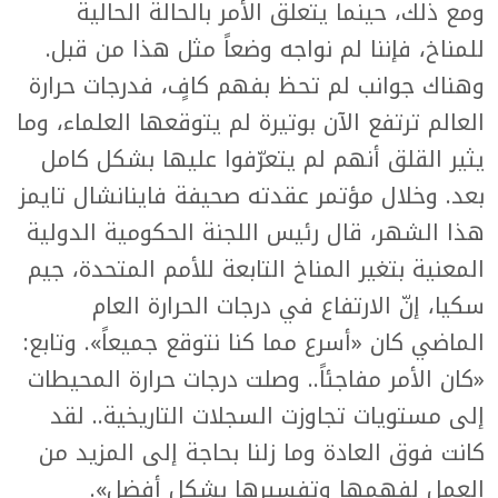
ومع ذلك، حينما يتعلق الأمر بالحالة الحالية
للمناخ، فإننا لم نواجه وضعاً مثل هذا من قبل.
وهناك جوانب لم تحظ بفهم كافٍ، فدرجات حرارة
العالم ترتفع الآن بوتيرة لم يتوقعها العلماء، وما
يثير القلق أنهم لم يتعرّفوا عليها بشكل كامل
بعد. وخلال مؤتمر عقدته صحيفة فاينانشال تايمز
هذا الشهر، قال رئيس اللجنة الحكومية الدولية
المعنية بتغير المناخ التابعة للأمم المتحدة، جيم
سكيا، إنّ الارتفاع في درجات الحرارة العام
الماضي كان «أسرع مما كنا نتوقع جميعاً». وتابع:
«كان الأمر مفاجئاً.. وصلت درجات حرارة المحيطات
إلى مستويات تجاوزت السجلات التاريخية.. لقد
كانت فوق العادة وما زلنا بحاجة إلى المزيد من
العمل لفهمها وتفسيرها بشكل أفضل».