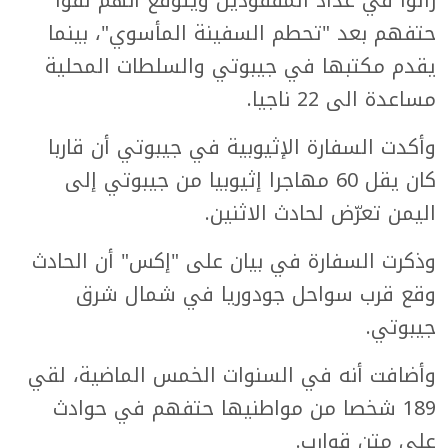
زالوا في عداد المفقودين ويتوقع أنهم لقوا
حتفهم بعد "تحطم السفينة المأسوي"، بينما
يقدم مكتبها في جيبوتي والسلطات المحلية
مساعدة الى 22 ناجيا.
وأكدت السفارة الإثيوبية في جيبوتي أن قاربا
كان يقل 60 مهاجرا إثيوبيا من جيبوتي إلى
اليمن تعرّض لحادث الاثنين.
وذكرت السفارة في بيان على "إكس" أن الحادث
وقع قرب سواحل جودوريا في شمال شرق
جيبوتي.
وأضافت أنه في السنوات الخمس الماضية، لقي
189 شخصا من مواطنيها حتفهم في حوادث
على متن قوارب.