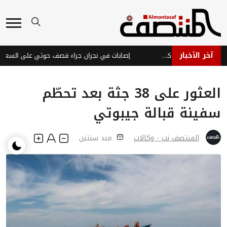
آخر الأخبار
قوات الطوارئ اليمنية تنفي سقوط خسائر بشرية وتؤكد جاهزيتها
إصابات في نجران جراء قصف حوثي على السعودية
العثور على 38 جثة بعد تحطّم
سفينة قبالة جيبوتي
المنتصف نت - وكالات
منذ سنتين