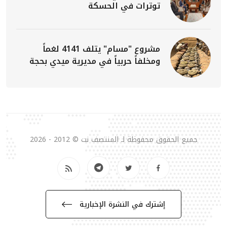
توترات في الحسكة
مشروع "مسام" يتلف 4141 لغماً
ومخلفاً حربياً في مديرية ميدي بحجة
جميع الحقوق محفوظة لـ المنتصف نت © 2012 - 2026
إشترك في النشرة الإخبارية