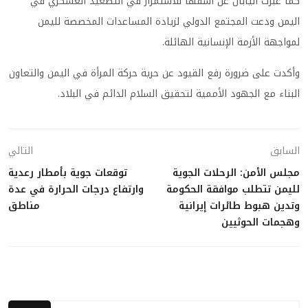
كما عبرت اليابان عن أسفها للاستمرار في التصعيد العسكري في
اليمن ودعت المجتمع الدولي لزيادة المساعدات المخصصة لليمن
لمواجهة الأزمة الإنسانية الهائلة.
وأكدت على ضرورة رفع القيود عن حرية حركة المرأة في اليمن والتعاون
البناء مع الجهود الأممية لتحقيق السلام الدائم في البلاد.
السابق
التالي
مجلس الأمن: الرحلات الجوية
توقعات جوية بأمطار رعدية
لليمن تتطلب موافقة الحكومة
وارتفاع درجات الحرارة في عدة
وتدين هبوط طائرات إيرانية
مناطق
وهجمات الحوثيين