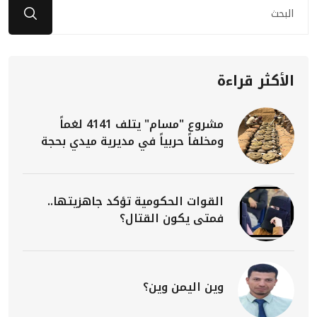
الأكثر قراءة
مشروع "مسام" يتلف 4141 لغماً
ومخلفاً حربياً في مديرية ميدي بحجة
القوات الحكومية تؤكد جاهزيتها..
فمتى يكون القتال؟
وين اليمن وين؟