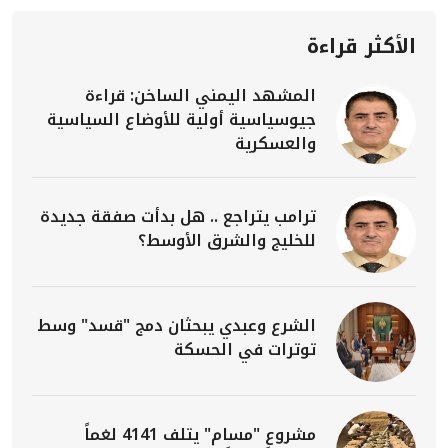
الأكثر قراءة
المشهد اليمني الساخن: قراءة
جيوسياسية أولية للأوضاع السياسية
والعسكرية
ترامب يتراجع .. هل بدأت صفقة جديدة
للخليج والشرق الأوسط؟
الشرع وعبدي يبحثان دمج "قسد" وسط
توترات في الحسكة
مشروع "مسام" يتلف 4141 لغماً