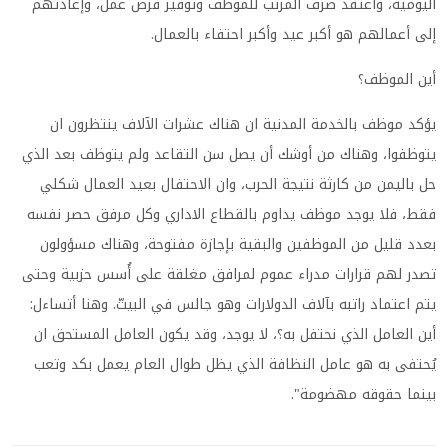
اليومية، واعتقد صرف المرتب للموظف وتوفير فرص عمل، وإعادتهم
إلى أعمالهم هو أكبر عيد وأكبر احتفاء بالعمال.
أين الموظف؟
يؤكد موظف بالخدمة المدنية ان هناك عشرات الآلاف ينتظرون ان
يتوظفوا، وهناك من أوشك أن يصل سن التقاعد ولم يتوظف بعد الذي
حل باليمن من كارثة نتيجة الحرب، وان الاحتفال بعيد العمال شكلي
فقط، فلا يوجد موظف يداوم بالقطاع الاداري وكل مرفق حصر نفسه
بعدد قليل من الموظفين والبقية بإجازة مفتوحة، وهناك مسؤولون
تصدر لهم قرارات مدراء عموم لمرافق مغلقة على أُسس حزبية وحتى
يتم اعتماد راتبه بآلاف الدولارات وهو جالس في البيتّ. وهنا أتساءل:
أين العامل الذي نحتفل به؟، لا يوجد، وقد يكون العامل المستحق ان
يُحتفى به هو عامل النظافة الذي يظل طوال العام يعمل بكد وتعب
بينما حقوقه مهضومة".