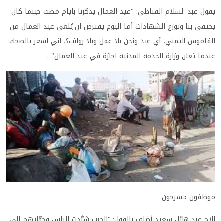
يقول عبد السلام القباطي: "عيد العمال يذكرنا بايام مضت حينما كان
يحتفى بنا وتوزع الشهادات أما اليوم يفترض ان يُلغى عيد العمال من
القاموس اليمني، أي عيد ونحن بلا عمل وبلا رواتب؟، اني اشعر بالضحك
عندما تعلن وزارة الخدمة المدنية اجازة في عيد العمال" .
موظفون مسرحون
الاخ عبد هائل سعيد أضاف بالقول: "الحرب شرَّدت الناس وحوّلتهم الى