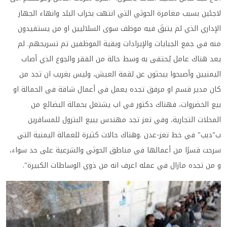
لاجئين بسبب مغامرة الحوثي التي انتهت بخراب البلد وانهاء الجهاز
الإداري الذي لم يتبقَ فيه موظف سوى السلاليين او من يستفيدون
منه في جمع الجبايات والإيرادات وبقية الموظفين تم تسريحهم. لم
يعد هناك عامل يُحتفى به وسط حالة من الفقر والجوع الذي أصاب
اليمنيين وأصبحوا يبحثون عن لقمة العيش، وليس بغريب ان تجد من
كان مدير قسم او مرفق تجده يعمل في أعمال شاقة في الحمالة او
بيع الخضروات، فهناك دكتور في اب يشتغل بحمالة البضائع من
المحلات التجارية، وفي تعز تجد مهندس يبيع البترول للمسافرين
ب"دبب" في خط تعز-عدن .وهناك حالات كثيرة للعمالة اليمنية التي
سرحت قسرًا من أعمالها في مناطق الحوثي والشرعية على حد سواء،
و من تجده مازال في عمله اعرف انه من ذوي الوساطات الكبيرة".