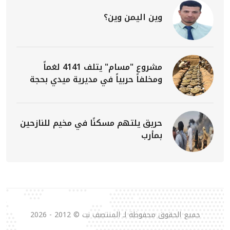
وين اليمن وين؟
مشروع "مسام" يتلف 4141 لغماً
ومخلفاً حربياً في مديرية ميدي بحجة
حريق يلتهم مسكنًا في مخيم للنازحين
بمأرب
جميع الحقوق محفوظة لـ المنتصف نت © 2012 - 2026