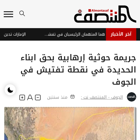
آخر الأخبار
الفراولة والتوت.. هل هما المتهمان الرئيسيان في تفشي عدوى "السيكلوسبورا"؟
جريمة حوثية إرهابية بحق ابناء
الحديدة في نقطة تفتيش في
الجوف
الجوف - المنتصف نت :
منذ سنتين