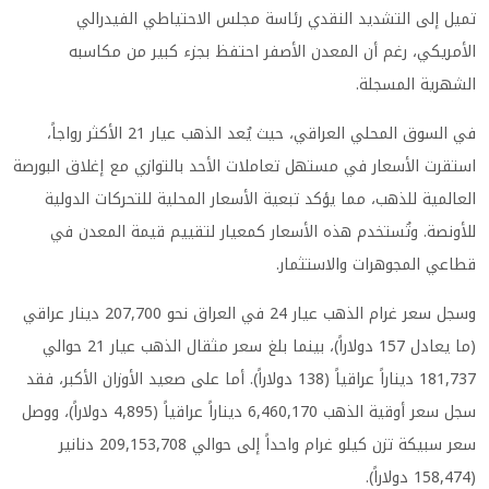
تميل إلى التشديد النقدي رئاسة مجلس الاحتياطي الفيدرالي
الأمريكي، رغم أن المعدن الأصفر احتفظ بجزء كبير من مكاسبه
الشهرية المسجلة.
في السوق المحلي العراقي، حيث يُعد الذهب عيار 21 الأكثر رواجاً،
استقرت الأسعار في مستهل تعاملات الأحد بالتوازي مع إغلاق البورصة
العالمية للذهب، مما يؤكد تبعية الأسعار المحلية للتحركات الدولية
للأونصة. وتُستخدم هذه الأسعار كمعيار لتقييم قيمة المعدن في
قطاعي المجوهرات والاستثمار.
وسجل سعر غرام الذهب عيار 24 في العراق نحو 207,700 دينار عراقي
(ما يعادل 157 دولاراً)، بينما بلغ سعر مثقال الذهب عيار 21 حوالي
181,737 ديناراً عراقياً (138 دولاراً). أما على صعيد الأوزان الأكبر، فقد
سجل سعر أوقية الذهب 6,460,170 ديناراً عراقياً (4,895 دولاراً)، ووصل
سعر سبيكة تزن كيلو غرام واحداً إلى حوالي 209,153,708 دنانير
(158,474 دولاراً).