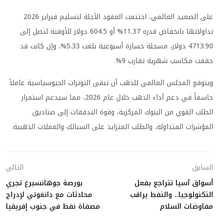
على الصعيد العالمي، اختتمت العقود الآجلة لتسليم فبراير 2026
تداولاتها بانخفاض قدره 11.37% أو 604.5 دولار للأوقية لتصل إلى
4713.90 دولار، مسجلة خسارة أسبوعية بلغت 5.33%، وإن كانت قد
حققت مكاسب شهرية تقارب 9%.
ويتوقع المجلس العالمي للذهب أن تبقى التوترات الجيوسياسية عاملاً
حاسماً في دعم أداء الذهب خلال عام 2026، مما سيدعم استمرار
الطلب القوي من البنوك المركزية، وقوة التدفقات إلى صناديق
المؤشرات المتداولة، والطلب المتزايد على السبائك والعملات الذهبية.
السابق
التالي
أسواق آسيا تتراجع بفعل
بورصة جوهانسبرغ تجري
التكنولوجيا.. والنفط يراقب
محادثات مع دانغوتي لإدراج
مفاوضات السلام
مصفاة نفط في جنوب إفريقيا