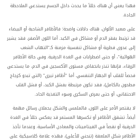
فهذا يعني أن هناك خللاً ما يحدث داخل الجسم يستدعي الملاحظة
الجادة.
على صعيد الألوان، هناك دلالات واضحة؛ فالأظافر الشاحبة أو البيضاء
قد ترتبط بفقر الدم أو مشاكل في الكبد. أما اللون الأصفر، فقد يشير
إلى عدوى فطرية أو مشاكل تنفسية مزمنة كـ"التهاب الشعب
الهوائية"، أو حتى اضطرابات في الغدة الدرقية. وفي حالة الأظافر
الزرقاء، فإنها تنذر بانخفاض مستوى الأكسجين في الدم، ما يستدعي
فحصاً للقلب أو الجهاز التنفسي. أما "أظافر تيري" (التي تبدو كزجاج
مطحون بالكامل)، فقد تكون مرتبطة بفشل الكبد، أو فشل القلب
الاحتقاني، أو حتى بمرض السكري وسوء التغذية الحاد.
لا يقتصر الأمر على اللون، فالملمس والشكل يحملان رسائل مهمة
أيضاً. تشقق الأظافر أو تكسرها المستمر قد يعكس خللاً في الغدة
الدرقية أو نقصاً في الفيتامينات والمعادن الأساسية. وعندما تأخذ
الأظافر شكل الملعقة (تنحني للأعلى)، فهذه علامة كلاسيكية على