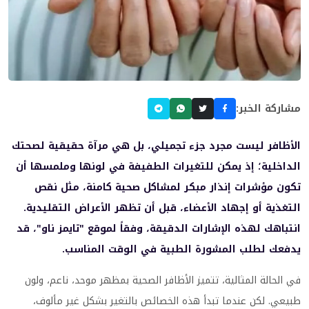
مشاركة الخبر:
الأظافر ليست مجرد جزء تجميلي، بل هي مرآة حقيقية لصحتك
الداخلية؛ إذ يمكن للتغيرات الطفيفة في لونها وملمسها أن
تكون مؤشرات إنذار مبكر لمشاكل صحية كامنة، مثل نقص
التغذية أو إجهاد الأعضاء، قبل أن تظهر الأعراض التقليدية.
انتباهك لهذه الإشارات الدقيقة، وفقاً لموقع "تايمز ناو"، قد
يدفعك لطلب المشورة الطبية في الوقت المناسب.
في الحالة المثالية، تتميز الأظافر الصحية بمظهر موحد، ناعم، ولون
طبيعي. لكن عندما تبدأ هذه الخصائص بالتغير بشكل غير مألوف،