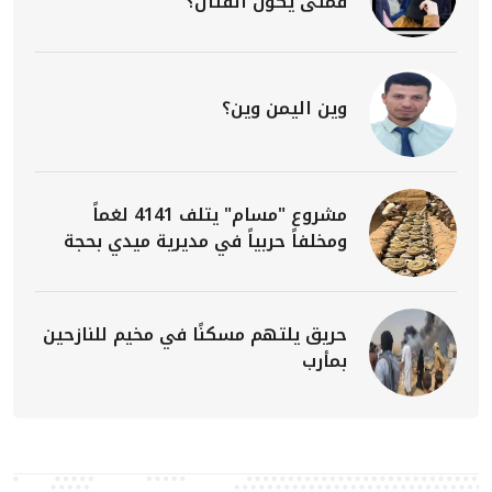
فمتى يكون القتال؟
وين اليمن وين؟
مشروع "مسام" يتلف 4141 لغماً
ومخلفاً حربياً في مديرية ميدي بحجة
حريق يلتهم مسكنًا في مخيم للنازحين
بمأرب