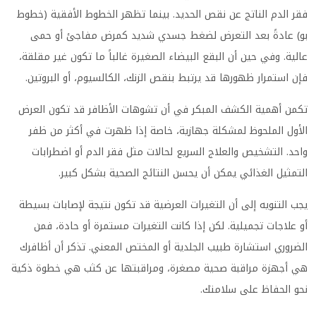
فقر الدم الناتج عن نقص الحديد. بينما تظهر الخطوط الأفقية (خطوط
بو) عادةً بعد التعرض لضغط جسدي شديد كمرض مفاجئ أو حمى
عالية. وفي حين أن البقع البيضاء الصغيرة غالباً ما تكون غير مقلقة،
فإن استمرار ظهورها قد يرتبط بنقص الزنك، الكالسيوم، أو البروتين.
تكمن أهمية الكشف المبكر في أن تشوهات الأظافر قد تكون العرض
الأول الملحوظ لمشكلة جهازية، خاصة إذا ظهرت في أكثر من ظفر
واحد. التشخيص والعلاج السريع لحالات مثل فقر الدم أو اضطرابات
التمثيل الغذائي يمكن أن يحسن النتائج الصحية بشكل كبير.
يجب التنويه إلى أن التغيرات العرضية قد تكون نتيجة لإصابات بسيطة
أو علاجات تجميلية. لكن إذا كانت التغيرات مستمرة أو حادة، فمن
الضروري استشارة طبيب الجلدية أو المختص المعني. تذكر أن أظافرك
هي أجهزة مراقبة صحية مصغرة، ومراقبتها عن كثب هي خطوة ذكية
نحو الحفاظ على سلامتك.