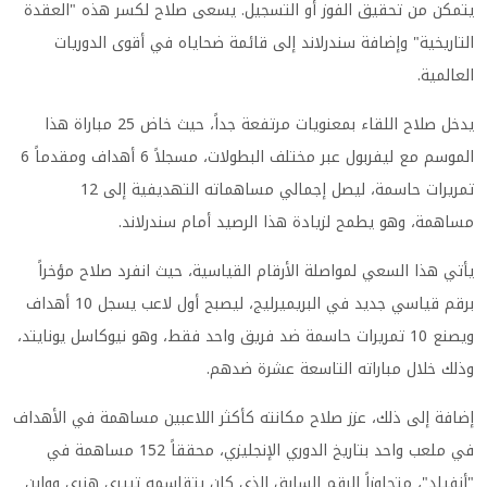
يتمكن من تحقيق الفوز أو التسجيل. يسعى صلاح لكسر هذه "العقدة
التاريخية" وإضافة سندرلاند إلى قائمة ضحاياه في أقوى الدوريات
العالمية.
يدخل صلاح اللقاء بمعنويات مرتفعة جداً، حيث خاض 25 مباراة هذا
الموسم مع ليفربول عبر مختلف البطولات، مسجلاً 6 أهداف ومقدماً 6
تمريرات حاسمة، ليصل إجمالي مساهماته التهديفية إلى 12
مساهمة، وهو يطمح لزيادة هذا الرصيد أمام سندرلاند.
يأتي هذا السعي لمواصلة الأرقام القياسية، حيث انفرد صلاح مؤخراً
برقم قياسي جديد في البريميرليج، ليصبح أول لاعب يسجل 10 أهداف
ويصنع 10 تمريرات حاسمة ضد فريق واحد فقط، وهو نيوكاسل يونايتد،
وذلك خلال مباراته التاسعة عشرة ضدهم.
إضافة إلى ذلك، عزز صلاح مكانته كأكثر اللاعبين مساهمة في الأهداف
في ملعب واحد بتاريخ الدوري الإنجليزي، محققاً 152 مساهمة في
"أنفيلد"، متجاوزاً الرقم السابق الذي كان يتقاسمه تييري هنري وواين