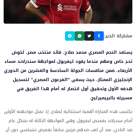
مشاركة الخبر:
يستعد النجم المصري محمد صلاح، قائد منتخب مصر، لخوض
تحدٍ خاص ومهم عندما يقود ليفربول لمواجهة سندرلاند مساء
الأربعاء، ضمن منافسات الجولة السادسة والعشرين من الدوري
الإنجليزي الممتاز، حيث يسعى "الفرعون المصري" لتسجيل
هدفه الأول وتحقيق أول انتصار له أمام هذا الفريق في
مسيرته بالبريميرليج.
تكتسب هذه المباراة أهمية استثنائية لصلاح، إذ تمثل مواجهته الأولى
أمام سندرلاند بقميص ليفربول، وهي المواجهة الثالثة له بشكل عام
ضد النادي، بعد أن لعب ضدهم مرتين سابقاً بقميص تشيلسي دون أن