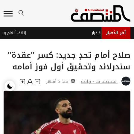
آخر الأخبار
جاهز… وحرب بلا قرار
صلاح أمام تحدٍ جديد: كسر "عقدة"
سندرلاند وتحقيق أول فوز أمامه
المنتصف نت - رياضة
منذ 5 أشهر