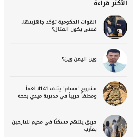
الأكثر قراءة
القوات الحكومية تؤكد جاهزيتها..
فمتى يكون القتال؟
وين اليمن وين؟
مشروع "مسام" يتلف 4141 لغماً
ومخلفاً حربياً في مديرية ميدي بحجة
حريق يلتهم مسكنًا في مخيم للنازحين
بمأرب