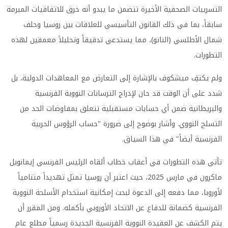
التسريبات الصحفية الأخيرة تتضمن ما يبدو أنه خرق للاتفاقيات المبرمة
سابقاً، بما في ذلك القانون التأسيسي للعلاقات بين روسيا وحلف
شمال الأطلسي (الناتو)، مما يستدعي تدقيقاً وتحليلاً معمقين لهذه
التطورات.
ولم يكتفِ ميشكوف بالإشارة إلى التعارض مع المعاهدات الدولية، بل
شدد على أن الوقت قد حان لإدراج الترسانات النووية الفرنسية
والبريطانية ضمن أي حسابات مستقبلية تتعلق بمفاوضات الحد من
التسلح النووي. وأشار بوضوح إلى ضرورة "حساب الرؤوس الحربية
الفرنسية أيضاً" في هذا السياق.
تأتي هذه التطورات في أعقاب خطاب ألقاه الرئيس الفرنسي إيمانويل
ماكرون في مارس 2025، حيث اعتبر أن روسيا تمثل تهديداً متنامياً
لأوروبا، مما دفعه إلى الدعوة لبحث إمكانية استخدام الأسلحة النووية
الفرنسية كضمانة للدفاع عن الاتحاد الأوروبي بأكمله. ومن المقرر أن
يتم الكشف عن العقيدة النووية الفرنسية الجديدة رسمياً مطلع عام