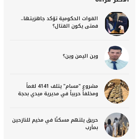
القوات الحكومية تؤكد جاهزيتها..
فمتى يكون القتال؟
وين اليمن وين؟
مشروع "مسام" يتلف 4141 لغماً
ومخلفاً حربياً في مديرية ميدي بحجة
حريق يلتهم مسكنًا في مخيم للنازحين
بمأرب