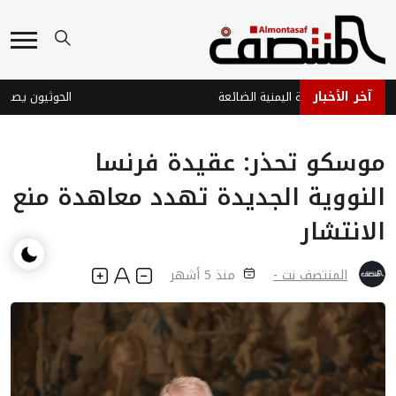
آخر الأخبار
وة والدبلوماسية اليمنية الضائعة
الحوثيون يصعّدون
موسكو تحذر: عقيدة فرنسا
النووية الجديدة تهدد معاهدة منع
الانتشار
المنتصف نت -
منذ 5 أشهر