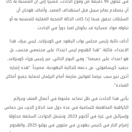
في غضون 90 دقيقة من وقوع الحادث، مشيراً إلى أن المشتبه به كاد
أن يصطدم بعابر سبيل قبل استهداف المعبد. وأضاف هوجان أن
السلطات تحقق فيما إذا كانت الحالة الصحية العقلية للمشتبه به أو
تناوله مواد مسكرة قد يكونان لعبا دوراً في الحادث.
أدانت نائبة رئيس مجلس نواب اليهود في كوينزلاند، ليبي بيرك، هذا
الاعتداء، قائلة: "هذا الهجوم ليس اعتداءً على مجتمعي فحسب، بل
هو اعتداء على جميعنا". وفي اليوم التالي، عبر رئيس وزراء كوينزلاند،
ديفيد كريشافولي، عن دعمه للجالية اليهودية، مصرحاً: "هذه إشارة
أخرى تبرر سبب عرضنا لقوانين صارمة أمام البرلمان لحماية جميع أماكن
العبادة".
يأتي هذا الحادث في ظل تصاعد ملحوظ في أعمال العنف وجرائم
الكراهية المناهضة للسامية في عدة دول منذ اندلاع الحرب بين حماس
وإسرائيل في غزة في أكتوبر 2023. وتشمل الحوادث السابقة محاولة
إضرام النار في كنيس يهودي في ملبورن في يوليو 2025، والهجوم