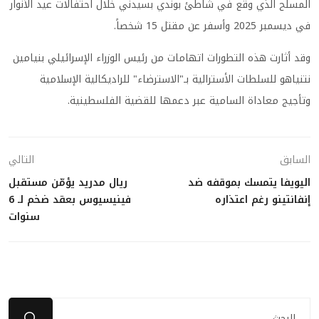
المسلح الذي وقع في شاطئ بوندي بسيدني خلال احتفالات عيد الأنوار
في ديسمبر 2025 وأسفر عن مقتل 15 شخصاً.
وقد أثارت هذه التطورات اتهامات من رئيس الوزراء الإسرائيلي بنيامين
نتنياهو للسلطات الأسترالية بـ"الاسترضاء" للراديكالية الإسلامية
وتأجيج معاداة السامية عبر دعمها للقضية الفلسطينية.
السابق
التالي
اليويفا يتمسك بموقفه ضد
ريال مدريد يؤمّن مستقبل
إنفانتينو رغم اعتذاره
فينيسيوس بعقد ضخم لـ 6
سنوات