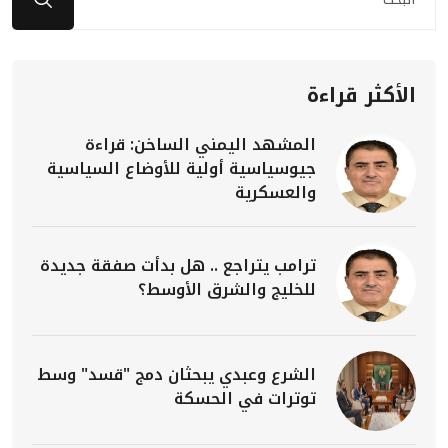
الأكثر قراءة
المشهد اليمني الساخن: قراءة
جيوسياسية أولية للأوضاع السياسية
والعسكرية
ترامب يتراجع .. هل بدأت صفقة جديدة
للخليج والشرق الأوسط؟
الشرع وعبدي يبحثان دمج "قسد" وسط
توترات في الحسكة