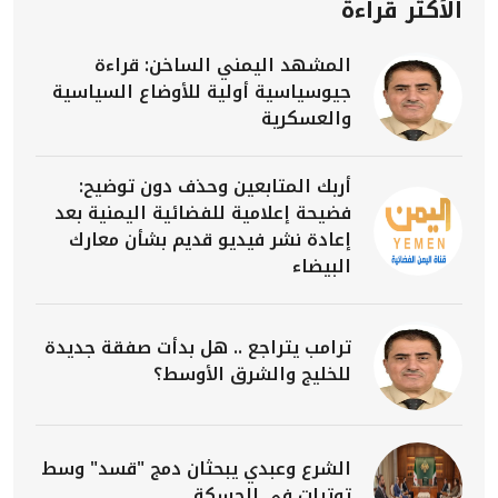
الأكثر قراءة
المشهد اليمني الساخن: قراءة
جيوسياسية أولية للأوضاع السياسية
والعسكرية
أربك المتابعين وحذف دون توضيح:
فضيحة إعلامية للفضائية اليمنية بعد
إعادة نشر فيديو قديم بشأن معارك
البيضاء
ترامب يتراجع .. هل بدأت صفقة جديدة
للخليج والشرق الأوسط؟
الشرع وعبدي يبحثان دمج "قسد" وسط
توترات في الحسكة