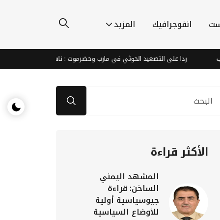
ست
انفوجرافيك
المزيد
ردا على التصعيد الحوثي في مارب وحضرموت : ناشطون يطالبون الشرعية والتحال
الأكثر قراءة
المشهد اليمني
الساخن: قراءة
جيوسياسية أولية
للأوضاع السياسية