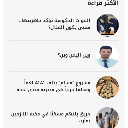
الأكثر قراءة
القوات الحكومية تؤكد جاهزيتها..
فمتى يكون القتال؟
وين اليمن وين؟
مشروع "مسام" يتلف 4141 لغماً
ومخلفاً حربياً في مديرية ميدي بحجة
حريق يلتهم مسكنًا في مخيم للنازحين
بمأرب