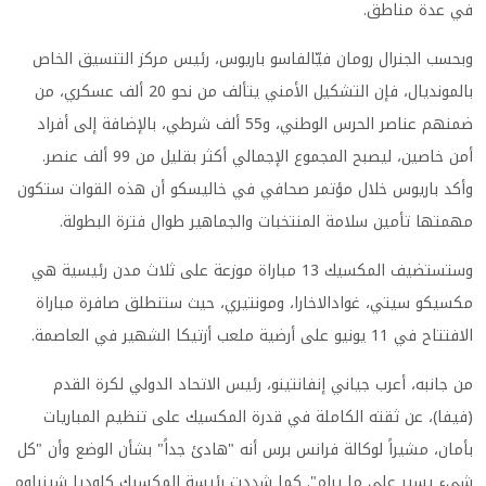
في عدة مناطق.
وبحسب الجنرال رومان فيّالفاسو باريوس، رئيس مركز التنسيق الخاص
بالمونديال، فإن التشكيل الأمني يتألف من نحو 20 ألف عسكري، من
ضمنهم عناصر الحرس الوطني، و55 ألف شرطي، بالإضافة إلى أفراد
أمن خاصين، ليصبح المجموع الإجمالي أكثر بقليل من 99 ألف عنصر.
وأكد باريوس خلال مؤتمر صحافي في خاليسكو أن هذه القوات ستكون
مهمتها تأمين سلامة المنتخبات والجماهير طوال فترة البطولة.
وستستضيف المكسيك 13 مباراة موزعة على ثلاث مدن رئيسية هي
مكسيكو سيتي، غوادالاخارا، ومونتيري، حيث ستنطلق صافرة مباراة
الافتتاح في 11 يونيو على أرضية ملعب أزتيكا الشهير في العاصمة.
من جانبه، أعرب جياني إنفانتينو، رئيس الاتحاد الدولي لكرة القدم
(فيفا)، عن ثقته الكاملة في قدرة المكسيك على تنظيم المباريات
بأمان، مشيراً لوكالة فرانس برس أنه "هادئ جداً" بشأن الوضع وأن "كل
شيء يسير على ما يرام". كما شددت رئيسة المكسيك كلوديا شينباوم