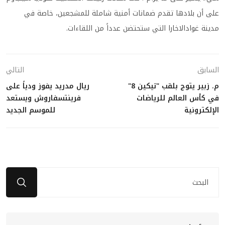
على أن بلادها تقدم ضمانات أمنية شاملة للمشجعين، خاصة في
مدينة غوادالاخارا التي ستحتضن عدداً من اللقاءات.
السابق
التالي
م. زبير يتوج بلقب "تيكين 8"
ريال مدريد يفوز ودياً على
في كأس العالم للرياضات
فرينتسفاروش ويستعد
الإلكترونية
للموسم الجديد