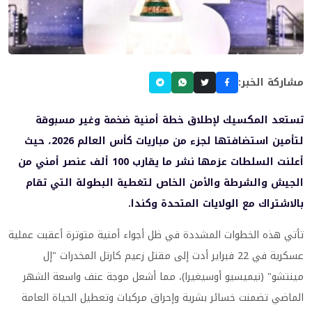
مشاركة الخبر:
تستعد المكسيك لإطلاق خطة أمنية ضخمة وغير مسبوقة
لتأمين استضافتها لجزء من مباريات كأس العالم 2026، حيث
أعلنت السلطات عزمها نشر ما يقارب 100 ألف عنصر أمني من
الجيش والشرطة والأمن الخاص لتغطية البطولة التي تقام
بالاشتراك مع الولايات المتحدة وكندا.
تأتي هذه الخطوات المشددة في ظل أجواء أمنية متوترة أعقبت عملية
عسكرية في 22 فبراير أدت إلى مقتل زعيم كارتل المخدرات "إل
مينتشو" (نيميسيو أوسيغيرا)، مما أشعل موجة عنف واسعة الشهر
الماضي تضمنت خسائر بشرية وإحراق مركبات وتعطيل الحياة العامة