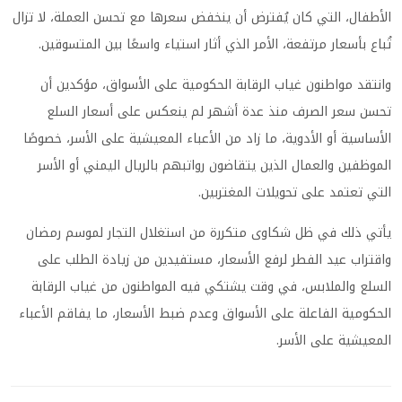
الأطفال، التي كان يُفترض أن ينخفض سعرها مع تحسن العملة، لا تزال
تُباع بأسعار مرتفعة، الأمر الذي أثار استياء واسعًا بين المتسوقين.
وانتقد مواطنون غياب الرقابة الحكومية على الأسواق، مؤكدين أن
تحسن سعر الصرف منذ عدة أشهر لم ينعكس على أسعار السلع
الأساسية أو الأدوية، ما زاد من الأعباء المعيشية على الأسر، خصوصًا
الموظفين والعمال الذين يتقاضون رواتبهم بالريال اليمني أو الأسر
التي تعتمد على تحويلات المغتربين.
يأتي ذلك في ظل شكاوى متكررة من استغلال التجار لموسم رمضان
واقتراب عيد الفطر لرفع الأسعار، مستفيدين من زيادة الطلب على
السلع والملابس، في وقت يشتكي فيه المواطنون من غياب الرقابة
الحكومية الفاعلة على الأسواق وعدم ضبط الأسعار، ما يفاقم الأعباء
المعيشية على الأسر.