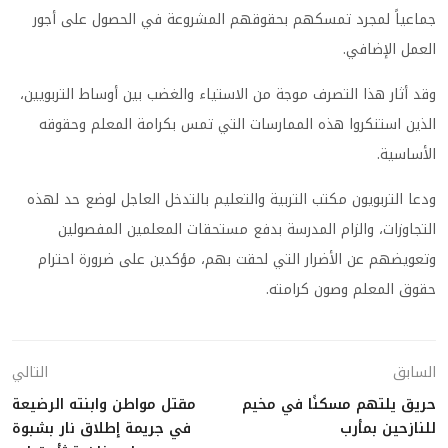
جماعياً لمجرد تمسكهم بحقوقهم المشروعة في الحصول على أجور
العمل الإضافي.
وقد أثار هذا التصرف موجة من الاستياء والغضب بين أوساط التربويين،
الذين استنكروا هذه الممارسات التي تمس بكرامة المعلم وحقوقه
الأساسية.
ودعا التربويون مكتب التربية والتعليم بالتدخل العاجل لوضع حد لهذه
التجاوزات، والزام المدرسة بدفع مستحقات المعلمين المفصولين
وتعويضهم عن الأضرار التي لحقت بهم، مؤكدين على ضرورة احترام
حقوق المعلم وصون كرامته.
السابق
التالي
حريق يلتهم مسكنًا في مخيم
مقتل مواطن وابنته الرضيعة
للنازحين بمأرب
في جريمة إطلاق نار بشبوة