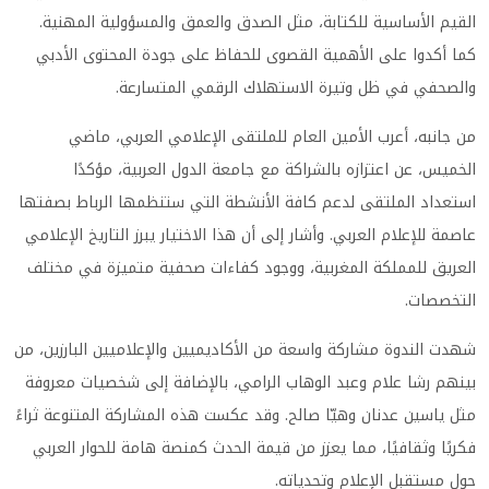
القيم الأساسية للكتابة، مثل الصدق والعمق والمسؤولية المهنية.
كما أكدوا على الأهمية القصوى للحفاظ على جودة المحتوى الأدبي
والصحفي في ظل وتيرة الاستهلاك الرقمي المتسارعة.
من جانبه، أعرب الأمين العام للملتقى الإعلامي العربي، ماضي
الخميس، عن اعتزازه بالشراكة مع جامعة الدول العربية، مؤكدًا
استعداد الملتقى لدعم كافة الأنشطة التي ستنظمها الرباط بصفتها
عاصمة للإعلام العربي. وأشار إلى أن هذا الاختيار يبرز التاريخ الإعلامي
العريق للمملكة المغربية، ووجود كفاءات صحفية متميزة في مختلف
التخصصات.
شهدت الندوة مشاركة واسعة من الأكاديميين والإعلاميين البارزين، من
بينهم رشا علام وعبد الوهاب الرامي، بالإضافة إلى شخصيات معروفة
مثل ياسين عدنان وهيّا صالح. وقد عكست هذه المشاركة المتنوعة ثراءً
فكريًا وثقافيًا، مما يعزز من قيمة الحدث كمنصة هامة للحوار العربي
حول مستقبل الإعلام وتحدياته.