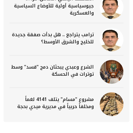
جيوسياسية أولية للأوضاع السياسية
والعسكرية
ترامب يتراجع .. هل بدأت صفقة جديدة
للخليج والشرق الأوسط؟
الشرع وعبدي يبحثان دمج "قسد" وسط
توترات في الحسكة
مشروع "مسام" يتلف 4141 لغماً
ومخلفاً حربياً في مديرية ميدي بحجة